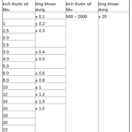
kích thước số
lòng khoan
kích thước số
lòng khoan
liệu
dung
liệu
dung
± 0,1
500 ~ 2000
± 20
1
± 0,2
1,5
± 0,3
2.0
2,5
3.0
± 0,4
4.0
± 0,5
5.0
6.0
± 0,6
8,0
± 0,8
10
± 1
12
± 1,2
14
± 1,4
16
± 1,5
18
20
22