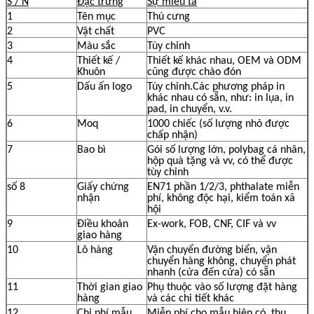
S / N
Đặc trưng
Sự miêu tả
1
Tên mục
Thú cưng
2
Vật chất
PVC
3
Màu sắc
Tùy chỉnh
4
Thiết kế /
Thiết kế khác nhau, OEM và ODM
Khuôn
cũng được chào đón
5
Dấu ấn logo
Tùy chỉnh.Các phương pháp in
khác nhau có sẵn, như: in lụa, in
pad, in chuyển, v.v.
6
Moq
1000 chiếc (số lượng nhỏ được
chấp nhận)
7
Bao bì
Gói số lượng lớn, polybag cá nhân,
hộp quà tặng và vv, có thể được
tùy chỉnh
số 8
Giấy chứng
EN71 phần 1/2/3, phthalate miễn
nhận
phí, không độc hại, kiểm toán xã
hội
9
Điều khoản
Ex-work, FOB, CNF, CIF và vv
giao hàng
10
Lô hàng
Vận chuyển đường biển, vận
chuyển hàng không, chuyển phát
nhanh (cửa đến cửa) có sẵn
11
Thời gian giao
Phụ thuộc vào số lượng đặt hàng
hàng
và các chi tiết khác
12
Chi phí mẫu
Miễn phí cho mẫu hiện có, thu