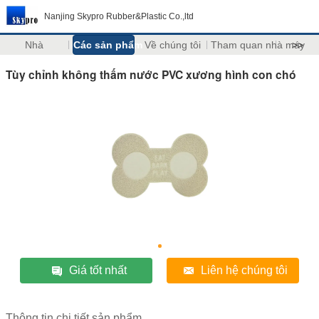
Nanjing Skypro Rubber&Plastic Co.,ltd
Nhà
Các sản phẩm
Về chúng tôi
Tham quan nhà máy
>>
Tùy chỉnh không thấm nước PVC xương hình con chó
Giá tốt nhất
Liên hệ chúng tôi
Thông tin chi tiết sản phẩm