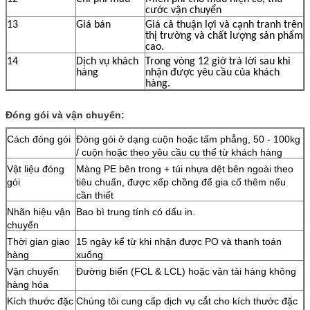
cước vận chuyển
13
Giá bán
Giá cả thuận lợi và cạnh tranh trên
thị trường và chất lượng sản phẩm
cao.
14
Dịch vụ khách
Trong vòng 12 giờ trả lời sau khi
hàng
nhận được yêu cầu của khách
hàng.
Đóng gói và vận chuyển:
Cách đóng gói
Đóng gói ở dạng cuộn hoặc tấm phẳng, 50 - 100kg
/ cuộn hoặc theo yêu cầu cụ thể từ khách hàng
Vật liệu đóng
Màng PE bên trong + túi nhựa dệt bên ngoài theo
gói
tiêu chuẩn, được xếp chồng để gia cố thêm nếu
cần thiết
Nhãn hiệu vận
Bao bì trung tính có dấu in.
chuyển
Thời gian giao
15 ngày kể từ khi nhận được PO và thanh toán
hàng
xuống
Vận chuyển
Đường biển (FCL & LCL) hoặc vận tải hàng không
hàng hóa
Kích thước đặc
Chúng tôi cung cấp dịch vụ cắt cho kích thước đặc