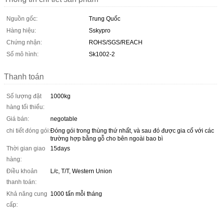
Nguồn gốc:
Trung Quốc
Hàng hiệu:
Sskypro
Chứng nhận:
ROHS/SGS/REACH
Số mô hình:
Sk1002-2
Thanh toán
Số lượng đặt
1000kg
hàng tối thiểu:
Giá bán:
negotable
chi tiết đóng gói:
Đóng gói trong thùng thứ nhất, và sau đó được gia cố với các
trường hợp bằng gỗ cho bên ngoài bao bì
Thời gian giao
15days
hàng:
Điều khoản
L/c, T/T, Western Union
thanh toán:
Khả năng cung
1000 tấn mỗi tháng
cấp: