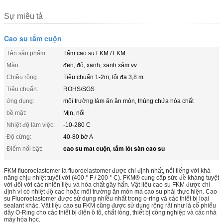
Sự miêu tả
Cao su tấm cuộn
Tên sản phẩm:
Tấm cao su FKM / FKM
Màu:
đen, đỏ, xanh, xanh xám vv
Chiều rộng:
Tiêu chuẩn 1-2m, tối đa 3,8 m
Tiêu chuẩn:
ROHS/SGS
ứng dụng:
môi trường làm ăn ăn mòn, thùng chứa hóa chất
bề mặt:
Mịn, nổi
Nhiệt độ làm việc:
-10-280 C
Độ cứng:
40-80 bờ A
cao su mat cuộn
tấm lót sàn cao su
Điểm nổi bật:
,
FKM fluoroelastomer là fluoroelastomer được chỉ định nhất, nổi tiếng với khả
năng chịu nhiệt tuyệt vời (400 ° F / 200 ° C). FKM® cung cấp sức đề kháng tuyệt
vời đối với các nhiên liệu và hóa chất gây hấn. Vật liệu cao su FKM được chỉ
định vì có nhiệt độ cao hoặc môi trường ăn mòn mà cao su phải thực hiện. Cao
su Fluoroelastomer được sử dụng nhiều nhất trong o-ring và các thiết bị loại
sealant khác. Vật liệu cao su FKM cũng được sử dụng rộng rãi như là cổ phiếu
dây O-Ring cho các thiết bị điện ô tô, chất lỏng, thiết bị công nghiệp và các nhà
máy hóa học.