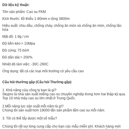
Dữ liệu kỹ thuật:
Tên sản phẩm: Cao su FKM
Kích thước: tối thiểu 1-80mm x rộng 3800m
Hiệu suất: chịu dầu, chống cháy, chống ăn mòn và chống ăn mòn, chống lão
hóa
Mật độ: 1.9g / cm
Độ bền kéo:> 10Mpa
Độ cứng: 75 bờA
Độ dãn dài:> 200%
Nhiệt độ làm việc: -30C-280C
Ứng dụng: tất cả các loại môi trường có yêu cầu cao
Câu hỏi thường gặp (Câu hỏi Thường gặp)
1. Khả năng của công ty bạn là gì?
Skypro là nhà sản xuất miếng cao su chuyên nghiệp trong hơn hai thập kỷ qua.
Top 10 nhà máy cao su lớn nhất ở Trung Quốc.
2.Mỗi năng lực sản xuất mỗi năm là gì?
Chúng tôi sản xuất hơn 18000 tấn sản phẩm tấm cao su mỗi năm.
3. Tôi có thể lấy được một số mẫu?
Chúng tôi rất vui lòng cung cấp cho bạn các mẫu miễn phí. Khách hàng mới