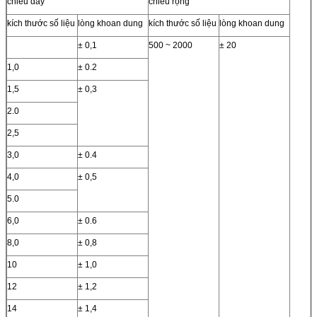
chiều dày
chiều rộng
kích thước số liệu
lòng khoan dung
kích thước số liệu
lòng khoan dung
± 0,1
500 ~ 2000
± 20
1,0
± 0.2
1,5
± 0,3
2.0
2,5
3,0
± 0.4
4,0
± 0,5
5.0
6,0
± 0.6
8,0
± 0,8
10
± 1,0
12
± 1,2
14
± 1,4