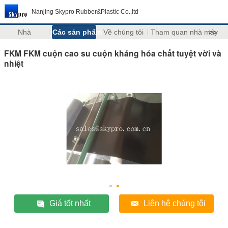
Nanjing Skypro Rubber&Plastic Co.,ltd
Nhà
Các sản phẩm
Về chúng tôi
Tham quan nhà máy
>>
FKM FKM cuộn cao su cuộn kháng hóa chất tuyệt vời và
nhiệt
Giá tốt nhất
Liên hệ chúng tôi