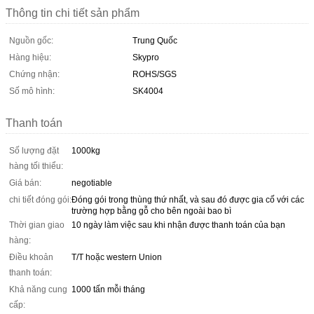
Thông tin chi tiết sản phẩm
Nguồn gốc:
Trung Quốc
Hàng hiệu:
Skypro
Chứng nhận:
ROHS/SGS
Số mô hình:
SK4004
Thanh toán
Số lượng đặt
1000kg
hàng tối thiểu:
Giá bán:
negotiable
chi tiết đóng gói:
Đóng gói trong thùng thứ nhất, và sau đó được gia cố với các
trường hợp bằng gỗ cho bên ngoài bao bì
Thời gian giao
10 ngày làm việc sau khi nhận được thanh toán của bạn
hàng:
Điều khoản
T/T hoặc western Union
thanh toán:
Khả năng cung
1000 tấn mỗi tháng
cấp: