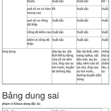
Nước
Xuất sắc
Xuất sắc
tốt ~ x
axít vô cơ có hàm
tốt
Xuất sắc
Xuất s
lượng cao
axit vô cơ nồng
Xuất sắc
Xuất sắc
Xuất s
độ thấp
nồng độ kiềm cao
Xuất sắc
Xuất sắc
Xuất s
kiềm có nồng độ
Xuất sắc
Xuất sắc
Xuất s
thấp
ứng dụng
dây tay áo, dải
lốp nội thất, viên
chống 
thời tiết tự động,
nang sulfua, vật
lớp phủ
cửa sổ và nêm
liệu mái, tay áo
cao su 
cửa, ống cao su
dây, nêm cửa sổ
chống 
hơi nước, truyền
và cửa, ống cao
râu, c
tải đường dây
su hơi nước,
su
đường truyền dẫn
nóng
Bảng dung sai
phạm vi khoan dung đặc tả: