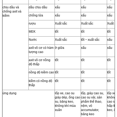
chịu dầu và
dầu chịu dầu
xấu
xấu
xấu
chống axit và
chống lửa
xấu
xấu
xấu
kiềm
rượu
Xuất sắc
Xuất sắc
Xuất s
MEK
tốt
tốt
tốt
Nước
Xuất sắc
tốt ~ xuất sắc
xấu
axít vô cơ có hàm
ở giữa
xấu
xấu
lượng cao
axit vô cơ nồng
tốt
tốt
tốt
độ thấp
nồng độ kiềm cao
tốt
tốt
tốt
kiềm có nồng độ
tốt
tốt
tốt
thấp
ứng dụng
lốp xe, cao su
lốp, giày cao su,
lốp xe
giày dép, ống cao
cao su vải, sản
không 
su, băng keo,
phẩm thể thao,
cao su
không khí mùa
nệm, vỏ
hấp th
xuân
accumulator,
keo, ố
băng keo