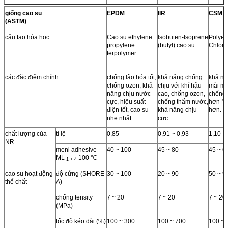
giống cao su
EPDM
IIR
CSM
(ASTM)
cấu tạo hóa học
Cao su ethylene
Isobuten-Isoprene
Polyet
propylene
(butyl) cao su
Chloro
terpolymer
các đặc điểm chính
chống lão hóa tốt,
khả năng chống
khả nă
chống ozon, khả
chịu với khí hậu
mài mò
năng chịu nước
cao, chống ozon,
chống 
cực, hiệu suất
chống thấm nước,
hơn NR
điện tốt, cao su
khả năng chịu
hơn.
nhẹ nhất
cực
chất lượng của
tỉ lệ
0,85
0,91 ~ 0,93
1,10
NR
meni adhesive
40 ~ 100
45 ~ 80
45 ~ 6
ML
100 ℃
1 + 4
cao su hoạt động
độ cứng (SHORE
30 ~ 100
20 ~ 90
50 ~ 9
thể chất
A)
chống tensity
7 ~ 20
7 ~ 20
7 ~ 20
(MPa)
tốc độ kéo dài (%)
100 ~ 300
100 ~ 700
100 ~ 