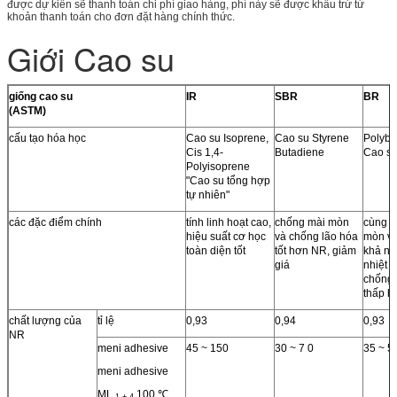
được dự kiến ​​sẽ thanh toán chi phí giao hàng, phí này sẽ được khấu trừ từ
khoản thanh toán cho đơn đặt hàng chính thức.
Giới Cao su
giống cao su
IR
SBR
BR
(ASTM)
cấu tạo hóa học
Cao su Isoprene,
Cao su Styrene
Polybu
Cis 1,4-
Butadiene
Cao s
Polyisoprene
"Cao su tổng hợp
tự nhiên"
các đặc điểm chính
tính linh hoạt cao,
chống mài mòn
cùng c
hiệu suất cơ học
và chống lão hóa
mòn vớ
toàn diện tốt
tốt hơn NR, giảm
khả nă
giá
nhiệt t
chống 
thấp 
chất lượng của
tỉ lệ
0,93
0,94
0,93
NR
meni adhesive
45 ~ 150
30 ~ 7 0
35 ~ 5
meni adhesive
ML
100 ℃