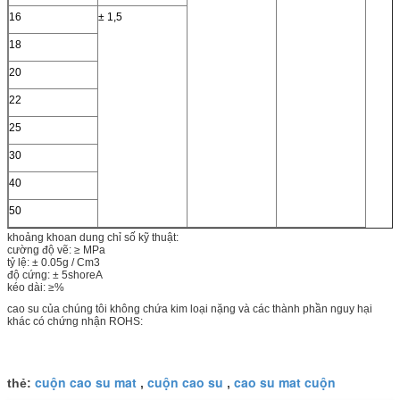
16
± 1,5
18
20
22
25
30
40
50
khoảng khoan dung chỉ số kỹ thuật:
cường độ vẽ: ≥ MPa
tỷ lệ: ± 0.05g / Cm3
độ cứng: ± 5shoreA
kéo dài: ≥%
cao su của chúng tôi không chứa kim loại nặng và các thành phần nguy hại
khác có chứng nhận ROHS:
cuộn cao su mat
cuộn cao su
cao su mat cuộn
thẻ:
,
,