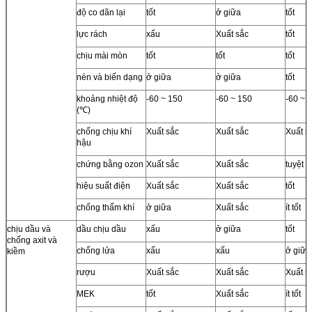
độ co dãn lại
tốt
ở giữa
tốt
lực rách
xấu
Xuất sắc
tốt
chịu mài mòn
tốt
tốt
tốt
nén và biến dạng
ở giữa
ở giữa
tốt
khoảng nhiệt độ
-60 ~ 150
-60 ~ 150
-60 ~ 
(℃)
chống chịu khí
Xuất sắc
Xuất sắc
Xuất s
hậu
chứng bằng ozon
Xuất sắc
Xuất sắc
tuyệt v
hiệu suất điện
Xuất sắc
Xuất sắc
tốt
chống thấm khí
ở giữa
Xuất sắc
ít tốt
chịu dầu và
dầu chịu dầu
xấu
ở giữa
tốt
chống axit và
chống lửa
xấu
xấu
ở giữa
kiềm
rượu
Xuất sắc
Xuất sắc
Xuất s
MEK
tốt
Xuất sắc
ít tốt