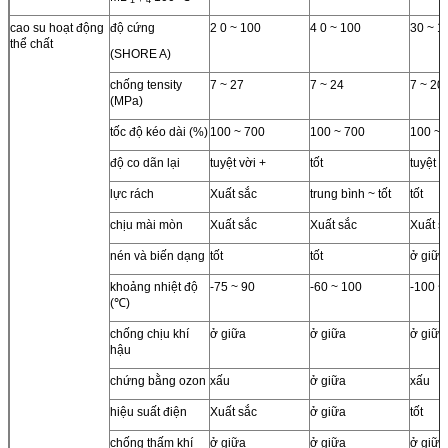
1 + 4
cao su hoạt động
độ cứng
2 0 ~ 100
4 0 ~ 100
30 ~ 1
thể chất
(SHORE A)
chống tensity
7 ~ 27
7 ~ 24
7 ~ 20
(MPa)
tốc độ kéo dài (%)
100 ~ 700
100 ~ 700
100 ~ 
độ co dãn lại
tuyệt vời +
tốt
tuyệt v
lực rách
Xuất sắc
trung bình ~ tốt
tốt
chịu mài mòn
Xuất sắc
Xuất sắc
Xuất s
nén và biến dạng
tốt
tốt
ở giữa
khoảng nhiệt độ
-75 ~ 90
-60 ~ 100
-100 ~
(℃)
chống chịu khí
ở giữa
ở giữa
ở giữa
hậu
chứng bằng ozon
xấu
ở giữa
xấu
hiệu suất điện
Xuất sắc
ở giữa
tốt
chống thấm khí
ở giữa
ở giữa
ở giữa