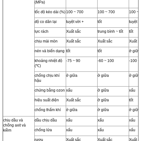
(MPa)
tốc độ kéo dài (%)
100 ~ 700
100 ~ 700
100 ~ 
độ co dãn lại
tuyệt vời +
tốt
tuyệt v
lực rách
Xuất sắc
trung bình ~ tốt
tốt
chịu mài mòn
Xuất sắc
Xuất sắc
Xuất s
nén và biến dạng
tốt
tốt
ở giữa
khoảng nhiệt độ
-75 ~ 90
-60 ~ 100
-100 ~
(℃)
chống chịu khí
ở giữa
ở giữa
ở giữa
hậu
chứng bằng ozon
xấu
ở giữa
xấu
hiệu suất điện
Xuất sắc
ở giữa
tốt
chống thấm khí
ở giữa
ở giữa
ở giữa
chịu dầu và
dầu chịu dầu
xấu
xấu
xấu
chống axit và
chống lửa
xấu
xấu
xấu
kiềm
rượu
Xuất sắc
Xuất sắc
Xuất s