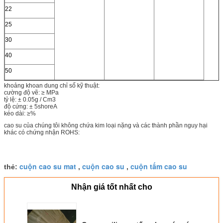
22
25
30
40
50
khoảng khoan dung chỉ số kỹ thuật:
cường độ vẽ: ≥ MPa
tỷ lệ: ± 0.05g / Cm3
độ cứng: ± 5shoreA
kéo dài: ≥%
cao su của chúng tôi không chứa kim loại nặng và các thành phần nguy hại
khác có chứng nhận ROHS:
cuộn cao su mat
cuộn cao su
cuộn tấm cao su
thẻ:
,
,
Nhận giá tốt nhất cho