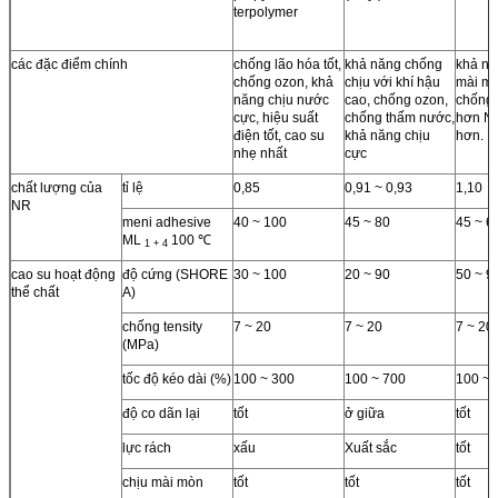
terpolymer
các đặc điểm chính
chống lão hóa tốt,
khả năng chống
khả nă
chống ozon, khả
chịu với khí hậu
mài mò
năng chịu nước
cao, chống ozon,
chống 
cực, hiệu suất
chống thấm nước,
hơn NR
điện tốt, cao su
khả năng chịu
hơn.
nhẹ nhất
cực
chất lượng của
tỉ lệ
0,85
0,91 ~ 0,93
1,10
NR
meni adhesive
40 ~ 100
45 ~ 80
45 ~ 6
ML
100 ℃
1 + 4
cao su hoạt động
độ cứng (SHORE
30 ~ 100
20 ~ 90
50 ~ 9
thể chất
A)
chống tensity
7 ~ 20
7 ~ 20
7 ~ 20
(MPa)
tốc độ kéo dài (%)
100 ~ 300
100 ~ 700
100 ~ 
độ co dãn lại
tốt
ở giữa
tốt
lực rách
xấu
Xuất sắc
tốt
chịu mài mòn
tốt
tốt
tốt