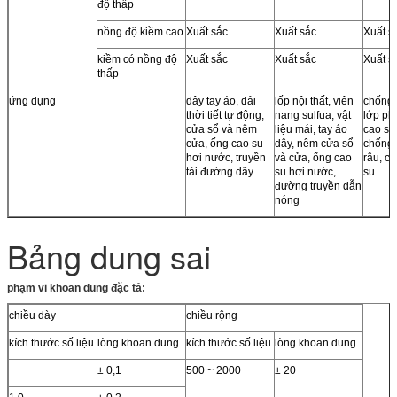
độ thấp
nồng độ kiềm cao
Xuất sắc
Xuất sắc
Xuất s
kiềm có nồng độ
Xuất sắc
Xuất sắc
Xuất s
thấp
ứng dụng
dây tay áo, dải
lốp nội thất, viên
chống 
thời tiết tự động,
nang sulfua, vật
lớp phủ
cửa sổ và nêm
liệu mái, tay áo
cao su 
cửa, ống cao su
dây, nêm cửa sổ
chống 
hơi nước, truyền
và cửa, ống cao
râu, c
tải đường dây
su hơi nước,
su
đường truyền dẫn
nóng
Bảng dung sai
phạm vi khoan dung đặc tả:
chiều dày
chiều rộng
kích thước số liệu
lòng khoan dung
kích thước số liệu
lòng khoan dung
± 0,1
500 ~ 2000
± 20