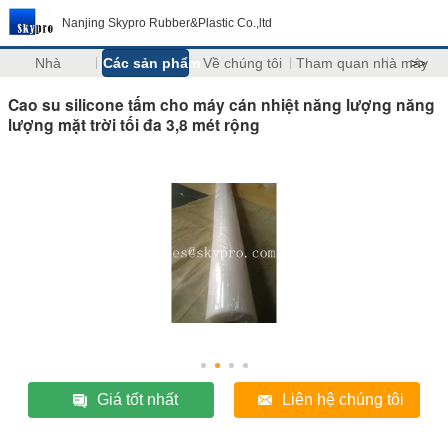
Nanjing Skypro Rubber&Plastic Co.,ltd
Nhà
Các sản phẩm
Về chúng tôi
Tham quan nhà máy
>>
Cao su silicone tấm cho máy cán nhiệt năng lượng năng
lượng mặt trời tối đa 3,8 mét rộng
Giá tốt nhất
Liên hệ chúng tôi