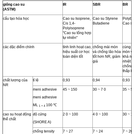
giống cao su
IR
SBR
BR
(ASTM)
cấu tạo hóa học
Cao su Isoprene,
Cao su Styrene
Polybu
Cis 1,4-
Butadiene
Cao s
Polyisoprene
"Cao su tổng hợp
tự nhiên"
các đặc điểm chính
tính linh hoạt cao,
chống mài mòn
cùng c
hiệu suất cơ học
và chống lão hóa
mòn vớ
toàn diện tốt
tốt hơn NR, giảm
khả nă
giá
nhiệt t
chống 
thấp 
chất lượng của
tỉ lệ
0,93
0,94
0,93
NR
meni adhesive
45 ~ 150
30 ~ 7 0
35 ~ 5
meni adhesive
ML
100 ℃
1 + 4
cao su hoạt động
độ cứng
2 0 ~ 100
4 0 ~ 100
30 ~ 1
thể chất
(SHORE A)
chống tensity
7 ~ 27
7 ~ 24
7 ~ 20