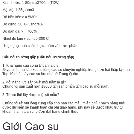
Kích thước: 1-80mmx3700m (TXW)
Mật độ: 1.25g / cm3
Độ bền kéo:> = 5MPa
Độ cứng: 50 +/- 5shore A
Độ dãn dài:> = 700%
Nhiệt độ làm việc: -50-300 C
Ứng dụng: hoá chất, thực phẩm và dược phẩm
Câu hỏi thường gặp (Câu hỏi Thường gặp)
1. Khả năng của công ty bạn là gì?
Skypro là nhà sản xuất miếng cao su chuyên nghiệp trong hơn hai thập kỷ qua.
Top 10 nhà máy cao su lớn nhất ở Trung Quốc.
2.Mỗi năng lực sản xuất mỗi năm là gì?
Chúng tôi sản xuất hơn 18000 tấn sản phẩm tấm cao su mỗi năm.
3. Tôi có thể lấy được một số mẫu?
Chúng tôi rất vui lòng cung cấp cho bạn các mẫu miễn phí. Khách hàng mới
được dự kiến ​​sẽ thanh toán chi phí giao hàng, phí này sẽ được khấu trừ từ
khoản thanh toán cho đơn đặt hàng chính thức.
Giới Cao su