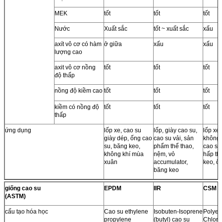
MEK
tốt
tốt
tốt
Nước
Xuất sắc
tốt ~ xuất sắc
xấu
axít vô cơ có hàm
ở giữa
xấu
xấu
lượng cao
axit vô cơ nồng
tốt
tốt
tốt
độ thấp
nồng độ kiềm cao
tốt
tốt
tốt
kiềm có nồng độ
tốt
tốt
tốt
thấp
ứng dụng
lốp xe, cao su
lốp, giày cao su,
lốp xe
giày dép, ống cao
cao su vải, sản
không 
su, băng keo,
phẩm thể thao,
cao su
không khí mùa
nệm, vỏ
hấp th
xuân
accumulator,
keo, ố
băng keo
giống cao su
EPDM
IIR
CSM
(ASTM)
cấu tạo hóa học
Cao su ethylene
Isobuten-Isoprene
Polyet
propylene
(butyl) cao su
Chloro