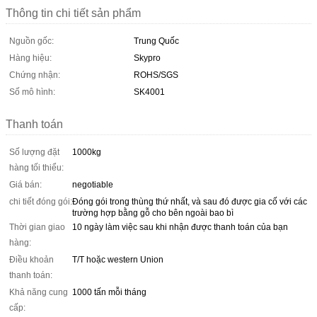
Thông tin chi tiết sản phẩm
Nguồn gốc:
Trung Quốc
Hàng hiệu:
Skypro
Chứng nhận:
ROHS/SGS
Số mô hình:
SK4001
Thanh toán
Số lượng đặt
1000kg
hàng tối thiểu:
Giá bán:
negotiable
chi tiết đóng gói:
Đóng gói trong thùng thứ nhất, và sau đó được gia cố với các
trường hợp bằng gỗ cho bên ngoài bao bì
Thời gian giao
10 ngày làm việc sau khi nhận được thanh toán của bạn
hàng:
Điều khoản
T/T hoặc western Union
thanh toán:
Khả năng cung
1000 tấn mỗi tháng
cấp: