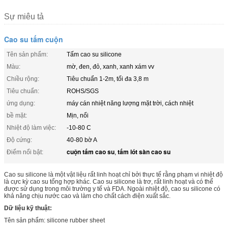
Sự miêu tả
Cao su tấm cuộn
Tên sản phẩm:
Tấm cao su silicone
Màu:
mờ, đen, đỏ, xanh, xanh xám vv
Chiều rộng:
Tiêu chuẩn 1-2m, tối đa 3,8 m
Tiêu chuẩn:
ROHS/SGS
ứng dụng:
máy cán nhiệt năng lượng mặt trời, cách nhiệt
bề mặt:
Mịn, nổi
Nhiệt độ làm việc:
-10-80 C
Độ cứng:
40-80 bờ A
cuộn tấm cao su
tấm lót sàn cao su
Điểm nổi bật:
,
Cao su silicone là một vật liệu rất linh hoạt chỉ bởi thực tế rằng phạm vi nhiệt độ
là cực kỳ cao su tổng hợp khác. Cao su silicone là trơ, rất linh hoạt và có thể
được sử dụng trong môi trường y tế và FDA. Ngoài nhiệt độ, cao su silicone có
khả năng chịu nước cao và làm cho chất cách điện xuất sắc.
Dữ liệu kỹ thuật:
Tên sản phẩm: silicone rubber sheet