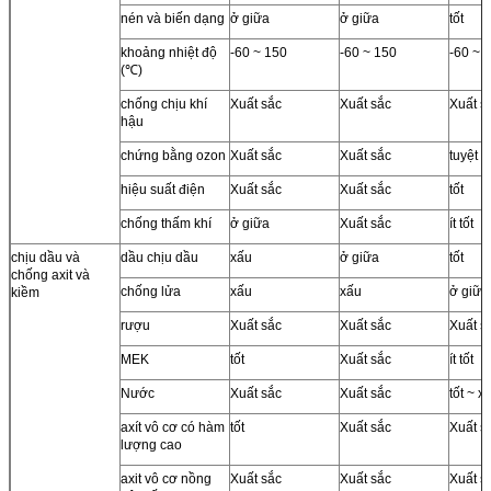
nén và biến dạng
ở giữa
ở giữa
tốt
khoảng nhiệt độ
-60 ~ 150
-60 ~ 150
-60 ~ 
(℃)
chống chịu khí
Xuất sắc
Xuất sắc
Xuất s
hậu
chứng bằng ozon
Xuất sắc
Xuất sắc
tuyệt v
hiệu suất điện
Xuất sắc
Xuất sắc
tốt
chống thấm khí
ở giữa
Xuất sắc
ít tốt
chịu dầu và
dầu chịu dầu
xấu
ở giữa
tốt
chống axit và
chống lửa
xấu
xấu
ở giữa
kiềm
rượu
Xuất sắc
Xuất sắc
Xuất s
MEK
tốt
Xuất sắc
ít tốt
Nước
Xuất sắc
Xuất sắc
tốt ~ x
axít vô cơ có hàm
tốt
Xuất sắc
Xuất s
lượng cao
axit vô cơ nồng
Xuất sắc
Xuất sắc
Xuất s