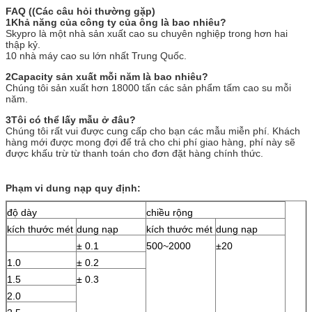
FAQ ((Các câu hỏi thường gặp)
1Khả năng của công ty của ông là bao nhiêu?
Skypro là một nhà sản xuất cao su chuyên nghiệp trong hơn hai
thập kỷ.
10 nhà máy cao su lớn nhất Trung Quốc.
2Capacity sản xuất mỗi năm là bao nhiêu?
Chúng tôi sản xuất hơn 18000 tấn các sản phẩm tấm cao su mỗi
năm.
3Tôi có thể lấy mẫu ở đâu?
Chúng tôi rất vui được cung cấp cho bạn các mẫu miễn phí. Khách
hàng mới được mong đợi để trả cho chi phí giao hàng, phí này sẽ
được khấu trừ từ thanh toán cho đơn đặt hàng chính thức.
Phạm vi dung nạp quy định:
độ dày
chiều rộng
kích thước mét
dung nạp
kích thước mét
dung nạp
± 0.1
500~2000
±20
1.0
± 0.2
1.5
± 0.3
2.0