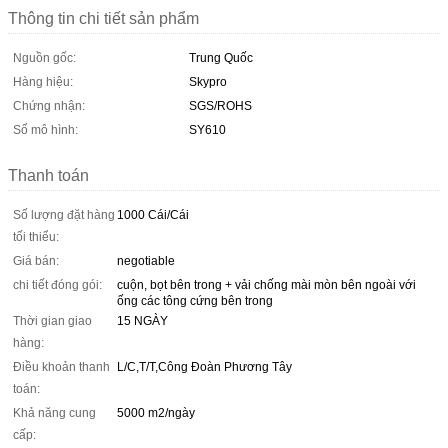
Thông tin chi tiết sản phẩm
Nguồn gốc:
Trung Quốc
Hàng hiệu:
Skypro
Chứng nhận:
SGS/ROHS
Số mô hình:
SY610
Thanh toán
Số lượng đặt hàng
1000 Cái/Cái
tối thiểu:
Giá bán:
negotiable
chi tiết đóng gói:
cuộn, bọt bên trong + vải chống mài mòn bên ngoài với
ống các tông cứng bên trong
Thời gian giao
15 NGÀY
hàng:
Điều khoản thanh
L/C,T/T,Công Đoàn Phương Tây
toán:
Khả năng cung
5000 m2/ngày
cấp: