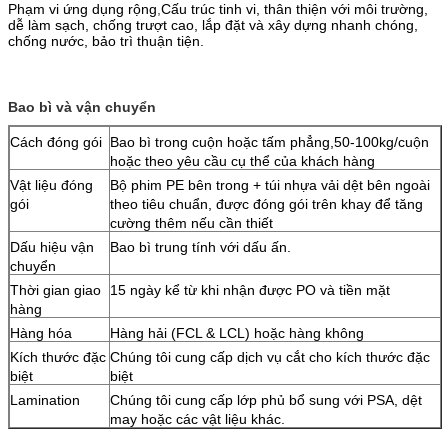
Phạm vi ứng dụng rộng
,
Cấu trúc tinh vi, thân thiện với môi trường,
dễ làm sạch, chống trượt cao, lắp đặt và xây dựng nhanh chóng,
chống nước, bảo trì thuận tiện.
Bao bì và vận chuyển
Cách đóng gói
Bao bì trong cuộn hoặc tấm phẳng,50-100kg/cuộn
hoặc theo yêu cầu cụ thể của khách hàng
Vật liệu đóng
Bộ phim PE bên trong + túi nhựa vải dệt bên ngoài
gói
theo tiêu chuẩn, được đóng gói trên khay để tăng
cường thêm nếu cần thiết
Dấu hiệu vận
Bao bì trung tính với dấu ấn.
chuyển
Thời gian giao
15 ngày kể từ khi nhận được PO và tiền mặt
hàng
Hàng hóa
Hàng hải (FCL & LCL) hoặc hàng không
Kích thước đặc
Chúng tôi cung cấp dịch vụ cắt cho kích thước đặc
biệt
biệt
Lamination
Chúng tôi cung cấp lớp phủ bổ sung với PSA, dệt
may hoặc các vật liệu khác.