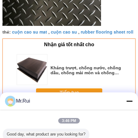
cuộn cao su mat
cuộn cao su
rubber flooring sheet roll
thẻ:
,
,
Nhận giá tốt nhất cho
Kháng trượt, chống nước, chống
dầu, chống mài mòn và chống
lão hóa Khảm sàn cao su Willow
Leaf
Tiếp tục
Mr.Rui
Cao su tấm cuộn
Hơn
3:46 PM
Good day, what product are you looking for?