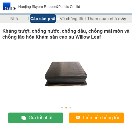
Nanjing Skypro Rubber&Plastic Co.,ltd
Nhà
Các sản phẩm
Về chúng tôi
Tham quan nhà máy
>>
Kháng trượt, chống nước, chống dầu, chống mài mòn và
chống lão hóa Khảm sàn cao su Willow Leaf
Giá tốt nhất
Liên hệ chúng tôi