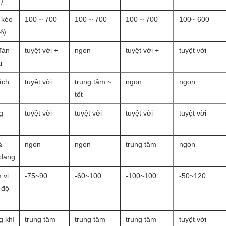
)
 kéo
100 ~ 700
100 ~ 700
100 ~ 700
100~ 600
%)
đàn
tuyệt vời +
ngon
tuyệt vời +
tuyệt vời
i
ách
tuyệt vời
trung tâm ~
ngon
ngon
tốt
g
tuyệt vời
tuyệt vời
tuyệt vời
tuyệt vời
&
ngon
ngon
trung tâm
ngon
 dạng
 vi
-75~90
-60~100
-100~100
-50~120
 độ
g khí
trung tâm
trung tâm
trung tâm
tuyệt vời