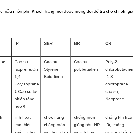
ác mẫu miễn phí. Khách hàng mới được mong đợi để trả cho chi phí gia
IR
SBR
BR
CR
học
Cao su
Cao su
Cao su
Poly-2-
Isoprene,Cis
Styrene
polybutadien
chlorobutadie
1,4-
Butadiene
-1,3
Polyisoprene
chloroprene
¢ Cao su tự
cao su,
nhiên tổng
Neoprene
hợp ¢
nh
linh hoạt
chức năng
chống mòn
chống khí hậu
cao, hiệu
chống mòn
giống như NR
tốt, chống
suất cơ học
và chống lão
và linh hoạt
ozone, chống