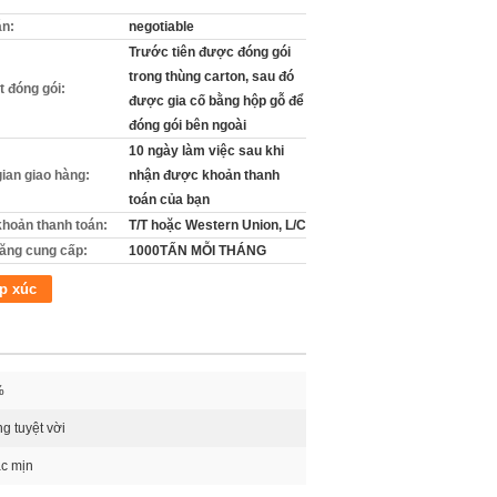
án:
negotiable
Trước tiên được đóng gói
trong thùng carton, sau đó
ết đóng gói:
được gia cố bằng hộp gỗ để
đóng gói bên ngoài
10 ngày làm việc sau khi
gian giao hàng:
nhận được khoản thanh
toán của bạn
khoản thanh toán:
T/T hoặc Western Union, L/C
ăng cung cấp:
1000TẤN MỖI THÁNG
p xúc
%
g tuyệt vời
ặc mịn