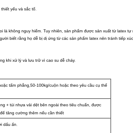
thiết yếu và sắc tố.
i là không nguy hiểm. Tuy nhiên, sản phẩm được sản xuất từ latex tự 
ời biết rằng họ dễ bị dị ứng từ các sản phẩm latex nên tránh tiếp xúc 
 khi xử lý và lưu trữ vì cao su dễ cháy.
 hoặc tấm phẳng,50-100kg/cuộn hoặc theo yêu cầu cụ thể
ng + túi nhựa vải dệt bên ngoài theo tiêu chuẩn, được
 để tăng cường thêm nếu cần thiết
ới dấu ấn.