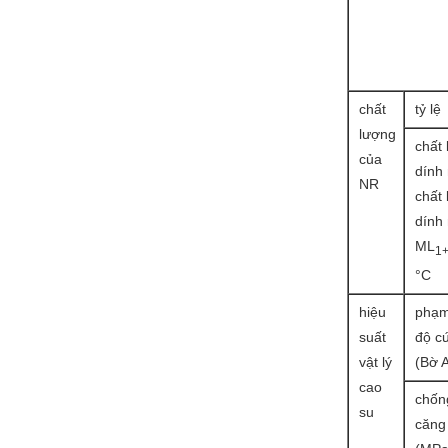
chất
tỷ lệ
lượng
chất 
của
dính
NR
chất 
dính
ML
1
°C
hiệu
phạm
suất
độ c
vật lý
(Bờ 
cao
chốn
su
căng