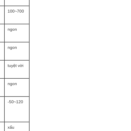
100~700
ngon
ngon
tuyệt vời
ngon
-50~120
xấu