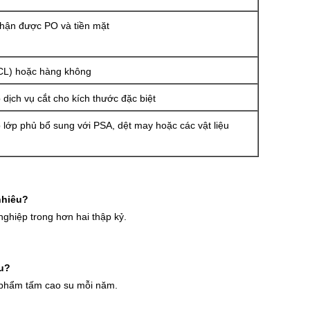
nhận được PO và tiền mặt
CL) hoặc hàng không
 dịch vụ cắt cho kích thước đặc biệt
 lớp phủ bổ sung với PSA, dệt may hoặc các vật liệu
nhiêu?
ghiệp trong hơn hai thập kỷ.
êu?
 phẩm tấm cao su mỗi năm.