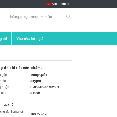
Vietnamese
search
g tôi
Yêu cầu báo giá
g tin chi tiết sản phẩm:
 gốc:
Trung Quốc
hiệu:
Skypro
 nhận:
ROHS/SGS/REACH
 hình:
SY009
h toán:
ợng đặt hàng tối
100 Cái/Cái