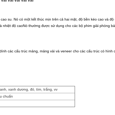
ải vải vải vải vải
ủa cao su. Nó có một kết thúc mịn trên cả hai mặt, độ bền kéo cao và độ
và nhiệt độ caoNó thường được sử dụng cho các bộ phim giải phóng b
ính các cấu trúc mảng, mảng vải và veneer cho các cấu trúc có hình 
anh, xanh dương, đỏ, tím, trắng, vv
êu chuẩn