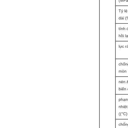
(MPa
Tỷ lệ
dài (
tính 
hồi lạ
lực r
chốn
mòn
nén 
biến
phạm
nhiệt
((°C)
chốn