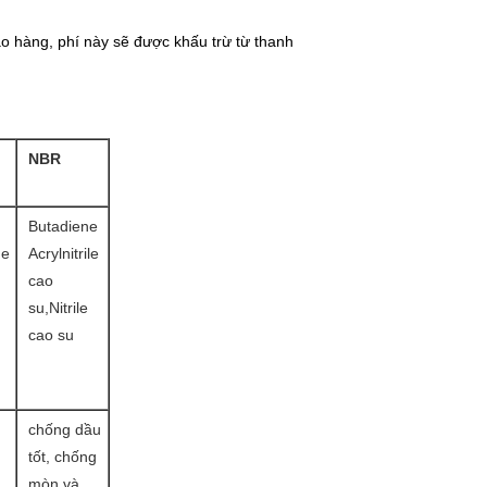
o hàng, phí này sẽ được khấu trừ từ thanh
NBR
Butadiene
ne
Acrylnitrile
cao
su,Nitrile
cao su
chống dầu
tốt, chống
mòn và