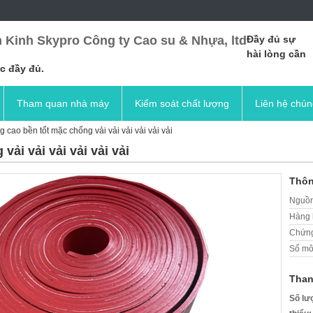
 Kinh Skypro Công ty Cao su & Nhựa, ltd
Đầy đủ sự
hài lòng cần
c đầy đủ.
Tham quan nhà máy
Kiểm soát chất lượng
Liên hệ chún
 cao bền tốt mặc chống vải vải vải vải vải vải
ải vải vải vải vải vải
Thôn
Nguồn
Hàng 
Chứng
Số mô
Than
Số lư