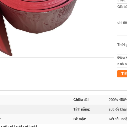
thiểu:
Giá b
chi ti
Thời 
Điều 
Khả n
Tiế
Chiều dài:
200%-450
Tính năng:
sức đề khán
ử
Bề mặt:
Kết cấu ho