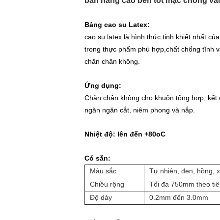
bán hàng cao bền tốt mặc chống vải v
Bảng cao su Latex:
cao su latex là hình thức tinh khiết nhất c
trong thực phẩm phù hợp,chất chống tĩnh 
chăn chân không.
Ứng dụng:
Chăn chân không cho khuôn tổng hợp, kết d
ngăn ngăn cắt, niêm phong và nắp.
Nhiệt độ: lên đến +80o
C
Có sẵn:
Màu sắc
Tự nhiên, đen, hồng, x
Chiều rộng
Tối đa 750mm theo ti
Độ dày
0.2mm đến 3.0mm