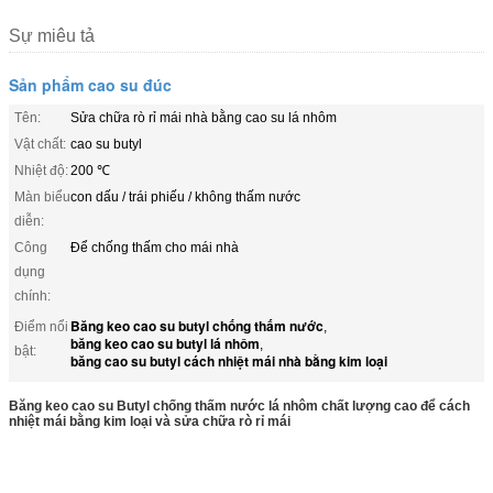
Sự miêu tả
Sản phẩm cao su đúc
Tên:
Sửa chữa rò rỉ mái nhà bằng cao su lá nhôm
Vật chất:
cao su butyl
Nhiệt độ:
200 ℃
Màn biểu
con dấu / trái phiếu / không thấm nước
diễn:
Công
Để chống thấm cho mái nhà
dụng
chính:
Băng keo cao su butyl chống thấm nước
Điểm nổi
,
băng keo cao su butyl lá nhôm
,
bật:
băng cao su butyl cách nhiệt mái nhà bằng kim loại
Băng keo cao su Butyl chống thấm nước lá nhôm chất lượng cao để cách
nhiệt mái bằng kim loại và sửa chữa rò rỉ mái