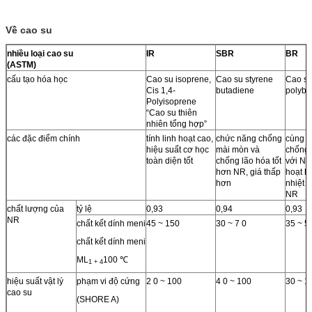
Về cao su
nhiều loại cao su
IR
SBR
BR
(ASTM)
cấu tạo hóa học
Cao su isoprene,
Cao su styrene
Cao s
Cis 1,4-
butadiene
polybu
Polyisoprene
“Cao su thiên
nhiên tổng hợp”
các đặc điểm chính
tính linh hoạt cao,
chức năng chống
cùng k
hiệu suất cơ học
mài mòn và
chống
toàn diện tốt
chống lão hóa tốt
với NR
hơn NR, giá thấp
hoạt h
hơn
nhiệt 
NR
chất lượng của
tỷ lệ
0,93
0,94
0,93
NR
chất kết dính meni
45 ~ 150
30 ~ 7 0
35 ~ 5
chất kết dính meni
ML
100 ℃
1 + 4
hiệu suất vật lý
phạm vi độ cứng
2 0 ~ 100
4 0 ~ 100
30 ~ 1
cao su
(SHORE A)