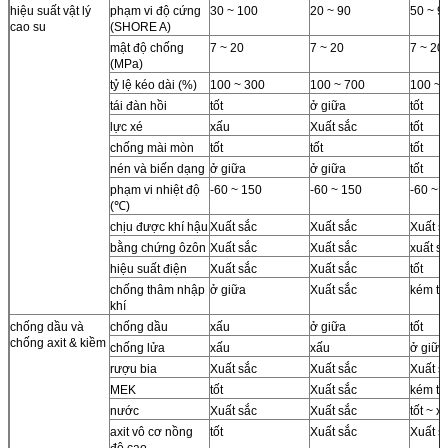
hiệu suất vật lý
phạm vi độ cứng
30 ~ 100
20 ~ 90
50 ~ 9
cao su
(SHORE A)
mật độ chống
7 ~ 20
7 ~ 20
7 ~ 20
(MPa)
tỷ lệ kéo dài (%)
100 ~ 300
100 ~ 700
100 ~ 
tái đàn hồi
tốt
ở giữa
tốt
lực xé
xấu
Xuất sắc
tốt
chống mài mòn
tốt
tốt
tốt
nén và biến dạng
ở giữa
ở giữa
tốt
phạm vi nhiệt độ
-60 ~ 150
-60 ~ 150
-60 ~ 
(℃)
chịu được khí hậu
Xuất sắc
Xuất sắc
Xuất s
bằng chứng ôzôn
Xuất sắc
Xuất sắc
xuất s
hiệu suất điện
Xuất sắc
Xuất sắc
tốt
chống thâm nhập
ở giữa
Xuất sắc
kém tố
khí
chống dầu và
chống dầu
xấu
ở giữa
tốt
chống axit & kiềm
chống lửa
xấu
xấu
ở giữa
rượu bia
Xuất sắc
Xuất sắc
Xuất s
MEK
tốt
Xuất sắc
kém tố
nước
Xuất sắc
Xuất sắc
tốt ~ x
axit vô cơ nồng
tốt
Xuất sắc
Xuất s
độ cao