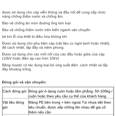
được sử dụng cho cáp viễn thông và đầu nối để cung cấp chức
năng chống thấm nước và chống ẩm.
Bảo vệ chống ăn mòn đường ống kim loại
Bảo vệ chống thấm nước trên biển ngành vận chuyển
bịt kín lỗ của thiết bị điều hòa không khí
Được sử dụng cho phụ kiện cáp (vật liệu co ngót lạnh hoặc nhiệt),
để cách nhiệt, lấp đầy và niêm phong.
Được sử dụng cho các mối nối của các đầu hoặc giữa của cáp
(10kV hoặc điện áp cao hơn 10kV)
Băng mastic có tác dụng loại bỏ ứng suất điện, cách nhiệt và lấp
đầy khoảng trống.
Đóng gói và vận chuyển:
Cách đóng gói
Đóng gói ở dạng cuộn hoặc tấm phẳng, 50-100kg /
cuộn hoặc theo yêu cầu cụ thể của khách hàng
Vật liệu đóng
Màng PE bên trong + bên ngoài Túi nhựa dệt theo
gói
tiêu chuẩn, được xếp chồng lên nhau để gia cố
thêm nếu cần