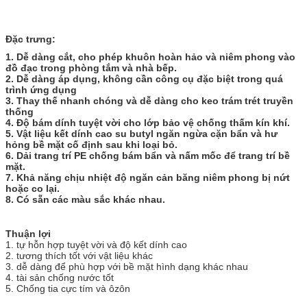
Đặc trưng:
1. Dễ dàng cắt, cho phép khuôn hoàn hảo và niêm phong vào
đồ đạc trong phòng tắm và nhà bếp.
2. Dễ dàng áp dụng, không cần công cụ đặc biệt trong quá
trình ứng dụng
3. Thay thế nhanh chóng và dễ dàng cho keo trám trét truyền
thống
4. Độ bám dính tuyệt vời cho lớp bảo vệ chống thấm kín khí.
5. Vật liệu kết dính cao su butyl ngăn ngừa cặn bẩn và hư
hỏng bề mặt cố định sau khi loại bỏ.
6. Dải trang trí PE chống bám bẩn và nấm mốc để trang trí bề
mặt.
7. Khả năng chịu nhiệt độ ngăn cản băng niêm phong bị nứt
hoặc co lại.
8. Có sẵn các màu sắc khác nhau.
Thuận lợi
1. tự hỗn hợp tuyệt vời và độ kết dính cao
2. tương thích tốt với vật liệu khác
3. dễ dàng để phù hợp với bề mặt hình dạng khác nhau
4. tài sản chống nước tốt
5. Chống tia cực tím và ôzôn