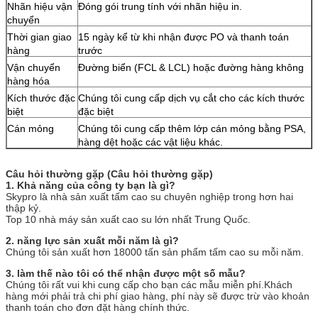
Nhãn hiệu vận
Đóng gói trung tính với nhãn hiệu in.
chuyển
Thời gian giao
15 ngày kể từ khi nhận được PO và thanh toán
hàng
trước
Vận chuyển
Đường biển (FCL & LCL) hoặc đường hàng không
hàng hóa
Kích thước đặc
Chúng tôi cung cấp dịch vụ cắt cho các kích thước
biệt
đặc biệt
Cán mỏng
Chúng tôi cung cấp thêm lớp cán mỏng bằng PSA,
hàng dệt hoặc các vật liệu khác.
Câu hỏi thường gặp (Câu hỏi thường gặp)
1. Khả năng của công ty bạn là gì?
Skypro là nhà sản xuất tấm cao su chuyên nghiệp trong hơn hai
thập kỷ.
Top 10 nhà máy sản xuất cao su lớn nhất Trung Quốc.
2. năng lực sản xuất mỗi năm là gì?
Chúng tôi sản xuất hơn 18000 tấn sản phẩm tấm cao su mỗi năm.
3. làm thế nào tôi có thể nhận được một số mẫu?
Chúng tôi rất vui khi cung cấp cho bạn các mẫu miễn phí.Khách
hàng mới phải trả chi phí giao hàng, phí này sẽ được trừ vào khoản
thanh toán cho đơn đặt hàng chính thức.