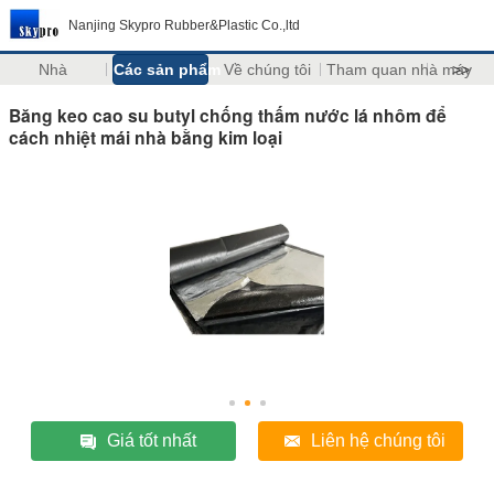
Nanjing Skypro Rubber&Plastic Co.,ltd
Nhà
Các sản phẩm
Về chúng tôi
Tham quan nhà máy
>>
Băng keo cao su butyl chống thấm nước lá nhôm để
cách nhiệt mái nhà bằng kim loại
Giá tốt nhất
Liên hệ chúng tôi