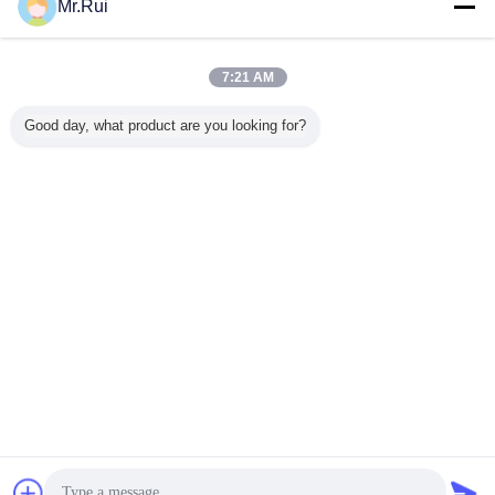
Mr.Rui
7:21 AM
Good day, what product are you looking for?
sản phẩm cao su đúc
tấm cao su sàn cuộn
thẻ:
,
,
Băng keo cao su butyl chống thấm nước