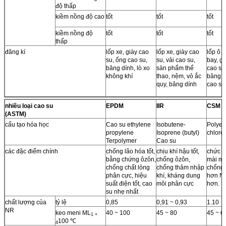
độ thấp
kiềm nồng độ cao
tốt
tốt
tốt
kiềm nồng độ
tốt
tốt
tốt
thấp
đăng kí
lốp xe, giày cao
lốp xe, giày cao
lốp ô 
su, ống cao su,
su, vải cao su,
bay, gi
băng dính, lò xo
sản phẩm thể
cao su
không khí
thao, nệm, vỏ ắc
băng d
quy, băng dính
cao su
nhiều loại cao su
EPDM
IIR
CSM
(ASTM)
cấu tạo hóa học
Cao su ethylene
Isobutene-
Polyet
propylene
Isoprene (butyl)
chloro
Terpolymer
Cao su
các đặc điểm chính
chống lão hóa tốt,
chịu khí hậu tốt,
chức n
bằng chứng ôzôn,
chống ôzôn,
mài mò
chống chất lỏng
chống thâm nhập
chống 
phân cực, hiệu
khí, kháng dung
hơn NR
suất điện tốt, cao
môi phân cực
hơn.
su nhẹ nhất
chất lượng của
tỷ lệ
0,85
0,91 ~ 0,93
1.10
NR
keo meni ML
40 ~ 100
45 ~ 80
45 ~ 6
1 +
100 ℃
4