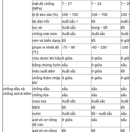
mật độ chống
7 ~ 27
7 ~ 24
7 ~ 20
(MPa)
tỷ lệ kéo dài (%)
100 ~ 700
100 ~ 700
100 ~ 
tái đàn hồi
xuất sắc +
tốt
xuất s
lực xé
Xuất sắc
trung ~ tốt
tốt
chống mài mòn
Xuất sắc
Xuất sắc
Xuất s
nén và biến dạng
tốt
tốt
ở giữa
phạm vi nhiệt độ
-75 ~ 90
-60 ~ 100
-100 ~
(℃)
chịu được khí hậu
ở giữa
ở giữa
ở giữa
bằng chứng ôzôn
xấu
ở giữa
xấu
hiệu suất điện
Xuất sắc
ở giữa
tốt
chống thâm nhập
ở giữa
ở giữa
ở giữa
khí
chống dầu và
chống dầu
xấu
xấu
xấu
chống axit & kiềm
chống lửa
xấu
xấu
xấu
rượu bia
Xuất sắc
Xuất sắc
Xuất s
MEK
tốt
tốt
tốt
nước
Xuất sắc
tốt ~ xuất sắc
xấu
axit vô cơ nồng
ở giữa
xấu
xấu
độ cao
axit vô cơ nồng
tốt
tốt
tốt