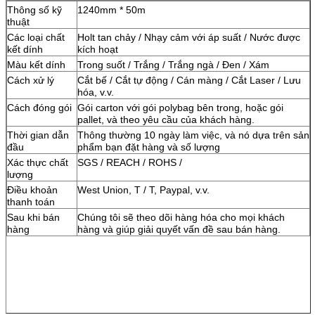
Thông số kỹ
1240mm * 50m
thuật
Các loại chất
Holt tan chảy / Nhạy cảm với áp suất / Nước được
kết dính
kích hoạt
Màu kết dính
Trong suốt / Trắng / Trắng ngà / Đen / Xám
Cách xử lý
Cắt bế / Cắt tự động / Cán màng / Cắt Laser / Lưu
hóa, v.v.
Cách đóng gói
Gói carton với gói polybag bên trong, hoặc gói
pallet, và theo yêu cầu của khách hàng.
Thời gian dẫn
Thông thường 10 ngày làm việc, và nó dựa trên sản
đầu
phẩm bạn đặt hàng và số lượng
Xác thực chất
SGS / REACH / ROHS /
lượng
Điều khoản
West Union, T / T, Paypal, v.v.
thanh toán
Sau khi bán
Chúng tôi sẽ theo dõi hàng hóa cho mọi khách
hàng
hàng và giúp giải quyết vấn đề sau bán hàng.