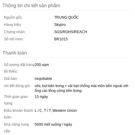
Thông tin chi tiết sản phẩm
Nguồn gốc:
TRUNG QUỐC
Hàng hiệu:
Skypro
Chứng nhận:
SGS/ROHS/REACH
Số mô hình:
BR1015
Thanh toán
Số lượng đặt hàng
200.sqm
tối thiểu:
Giá bán:
negotiable
chi tiết đóng gói:
olls, bọt bên trong + vải bạt chống mài mòn bên ngoài với
ống các tông cứng bên trong
Thời gian giao
15 ngày
hàng:
Điều khoản thanh
L / C, T / T, Western Union
toán:
Khả năng cung
5000 mét vuông / ngày
cấp: