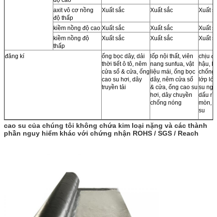
axit vô cơ nồng
Xuất sắc
Xuất sắc
Xuất s
độ thấp
kiềm nồng độ cao
Xuất sắc
Xuất sắc
Xuất s
kiềm nồng độ
Xuất sắc
Xuất sắc
Xuất s
thấp
đăng kí
ống bọc dây, dải
lốp nội thất, viên
chịu đ
thời tiết ô tô, nêm
nang sunfua, vật
hậu, l
cửa sổ & cửa, ống
liệu mái, ống bọc
chống 
cao su hơi, dây
dây, nêm cửa sổ
lớp lót
truyền tải
& cửa, ống cao su
su ngoà
hơi, dây chuyền
dấu rì
chống nóng
mòn, c
su
cao su của chúng tôi không chứa kim loại nặng và các thành
phần nguy hiểm khác với chứng nhận ROHS / SGS / Reach