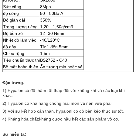
Sức căng
8Mpa
độ cứng
50—80Bờ A
Độ giãn dài
350%
Trọng lượng riêng
1,20—1,60g/cm3
Độ bền xé
12--30 N/mm
Nhiệt độ làm việc
-40/120°C
độ dày
Từ 1 đến 5mm
Chiều rộng
1,5m
Tiêu chuẩn thực thi
BS2752 - C40
Bề mặt hoàn thiện
Ấn tượng mịn hoặc vải
Đặc trưng:
1) Hypalon có độ thấm rất thấp đối với không khí và các loại khí
khác.
2) Hypalon có khả năng chống mài mòn và nén vừa phải.
3) Với sự kết hợp cẩn thận, hypalonl có độ bền kéo thực sự tốt.
4) Kháng hóa chất;kháng được hầu hết các sản phẩm vô cơ.
Sự miêu tả: