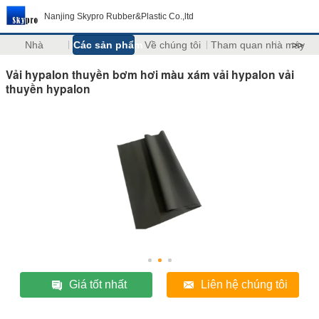
Nanjing Skypro Rubber&Plastic Co.,ltd
Nhà
Các sản phẩm
Về chúng tôi
Tham quan nhà máy
>>
Vải hypalon thuyền bơm hơi màu xám vải hypalon vải
thuyền hypalon
Giá tốt nhất
Liên hệ chúng tôi