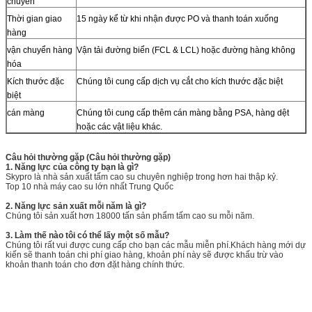
chuyển
Thời gian giao
15 ngày kể từ khi nhận được PO và thanh toán xuống
hàng
vận chuyển hàng
Vận tải đường biển (FCL & LCL) hoặc đường hàng không
hóa
Kích thước đặc
Chúng tôi cung cấp dịch vụ cắt cho kích thước đặc biệt
biệt
cán màng
Chúng tôi cung cấp thêm cán màng bằng PSA, hàng dệt
hoặc các vật liệu khác.
Câu hỏi thường gặp (Câu hỏi thường gặp)
1. Năng lực của công ty bạn là gì?
Skypro là nhà sản xuất tấm cao su chuyên nghiệp trong hơn hai thập kỷ.
Top 10 nhà máy cao su lớn nhất Trung Quốc
2. Năng lực sản xuất mỗi năm là gì?
Chúng tôi sản xuất hơn 18000 tấn sản phẩm tấm cao su mỗi năm.
3. Làm thế nào tôi có thể lấy một số mẫu?
Chúng tôi rất vui được cung cấp cho bạn các mẫu miễn phí.Khách hàng mới dự
kiến ​​sẽ thanh toán chi phí giao hàng, khoản phí này sẽ được khấu trừ vào
khoản thanh toán cho đơn đặt hàng chính thức.