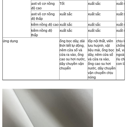
axit vô cơ nồng
Tốt
xuất sắc
xuất s
độ cao
axit vô cơ nồng
xuất sắc
xuất sắc
xuất s
độ thấp
kiềm nồng độ cao
xuất sắc
xuất sắc
xuất s
kiềm nồng độ
xuất sắc
xuất sắc
xuất s
thấp
ứng dụng
ống bọc dây, dải
lốp nội thất, viên
chịu k
thời tiết tự động,
lưu huỳnh, vật
chống 
nêm cửa sổ và
liệu mái, ống bọc
bể, vải
cửa ra vào, ống
dây, nêm cửa sổ
ngoài t
cao su hơi nước,
và cửa ra vào,
rìu ch
dây chuyền vận
ống cao su hơi
con lă
chuyển
nước, dây chuyền
vận chuyển chịu
nóng