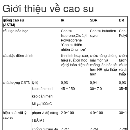
Giới thiệu về cao su
giống cao su
IR
SBR
BR
(ASTM)
cấu tạo hóa học
Cao su
Cao su butadien
Cao S
Isoprene,Cis 1,4-
styren
Polybu
Polyisoprene
“Cao su thiên
nhiên tổng hợp”
các đặc điểm chính
tính linh hoạt cao,
chức năng chống
chống
hiệu suất cơ học
mài mòn và
tương 
vật lý toàn diện tốt
chống lão hóa tốt
và lin
hơn NR, giá thấp
và chịu
hơn
thấp 
chất lượng CSTN
tỷ lệ
0,93
0,94
0,93
keo dán meni
45 ~ 150
30~ 7 0
35~55
keo dán meni
ML
100oC
1+4
hiệu suất vật lý
phạm vi độ cứng
2 0~100
4 0~100
30~10
cao su
( BÃI A )
chống cường độ
7~27
7~24
7~20