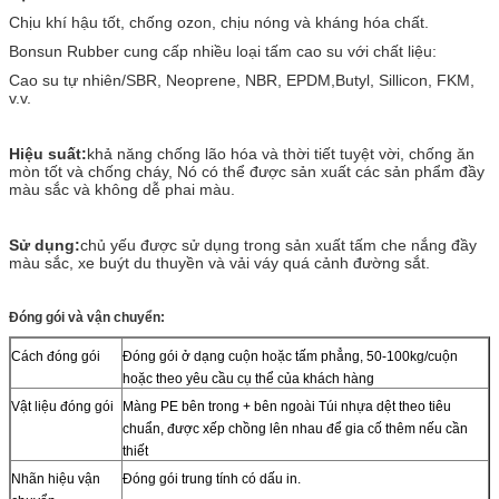
Chịu khí hậu tốt, chống ozon, chịu nóng và kháng hóa chất.
Bonsun Rubber cung cấp nhiều loại tấm cao su với chất liệu:
Cao su tự nhiên/SBR, Neoprene, NBR, EPDM,Butyl, Sillicon, FKM,
v.v.
Hiệu suất:
khả năng chống lão hóa và thời tiết tuyệt vời, chống ăn
mòn tốt và chống cháy, Nó có thể được sản xuất các sản phẩm đầy
màu sắc và không dễ phai màu.
Sử dụng:
chủ yếu được sử dụng trong sản xuất tấm che nắng đầy
màu sắc, xe buýt du thuyền và vải váy quá cảnh đường sắt.
Đóng gói và vận chuyển:
Cách đóng gói
Đóng gói ở dạng cuộn hoặc tấm phẳng, 50-100kg/cuộn
hoặc theo yêu cầu cụ thể của khách hàng
Vật liệu đóng gói
Màng PE bên trong + bên ngoài Túi nhựa dệt theo tiêu
chuẩn, được xếp chồng lên nhau để gia cố thêm nếu cần
thiết
Nhãn hiệu vận
Đóng gói trung tính có dấu in.