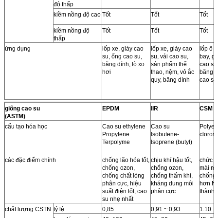
độ thấp
kiềm nồng độ cao
Tốt
Tốt
Tốt
kiềm nồng độ
Tốt
Tốt
Tốt
thấp
ứng dụng
lốp xe, giày cao
lốp xe, giày cao
lốp ô 
su, ống cao su,
su, vải cao su,
bay, gi
băng dính, lò xo
sản phẩm thể
cao su
hơi
thao, nệm, vỏ ắc
băng d
quy, băng dính
cao su
giống cao su
EPDM
IIR
CSM
(ASTM)
cấu tạo hóa học
Cao su ethylene
Cao su
Polyet
Propylene
Isobutene-
cloros
Terpolyme
Isoprene (butyl)
các đặc điểm chính
chống lão hóa tốt,
chịu khí hậu tốt,
chức n
chống ozon,
chống ozon,
mài mò
chống chất lỏng
chống thấm khí,
chống 
phân cực, hiệu
kháng dung môi
hơn NR
suất điện tốt, cao
phân cực
thành 
su nhẹ nhất
chất lượng CSTN
tỷ lệ
0,85
0,91 ~ 0,93
1.10