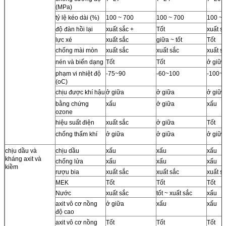
(MPa)
tỷ lệ kéo dài (%)
100 ~ 700
100 ~ 700
100 ~ 
độ đàn hồi lại
xuất sắc +
Tốt
xuất s
lực xé
xuất sắc
giữa ~ tốt
Tốt
chống mài mòn
xuất sắc
xuất sắc
xuất s
nén và biến dạng
Tốt
Tốt
ở giữa
phạm vi nhiệt độ
-75~90
-60~100
-100~
(oC)
chịu được khí hậu
ở giữa
ở giữa
ở giữa
bằng chứng
xấu
ở giữa
xấu
ozone
hiệu suất điện
xuất sắc
ở giữa
Tốt
chống thấm khí
ở giữa
ở giữa
ở giữa
chịu dầu và
chịu dầu
xấu
xấu
xấu
kháng axit và
chống lửa
xấu
xấu
xấu
kiềm
rượu bia
xuất sắc
xuất sắc
xuất s
MEK
Tốt
Tốt
Tốt
Nước
xuất sắc
tốt ~ xuất sắc
xấu
axit vô cơ nồng
ở giữa
xấu
xấu
độ cao
axit vô cơ nồng
Tốt
Tốt
Tốt