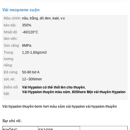
Vải neoprene cuộn
Màu chính:
nâu, trắng, đỏ đen, kaki, v.v.
kéo dài:
350%
Nhiệt độ
-40/120°C
làm việc:
Sức căng:
8MPa
Trọng
1,20-1,60g/cm3
lượng
riêng:
Độ cứng:
50-80 bờ A
sức xé:
12--30N/mm
Vải Hypalon có thể thổi lên cho thuyền
Điểm nổi
,
Vải Hypalon thuyền màu xám
80Shore Một vải thuyền Hypalon
,
bật:
Vải hypalon thuyền bơm hơi màu xám vải hypalon vải hypalon thuyền
Sự chỉ rõ:
KHÔNG.
SK1008