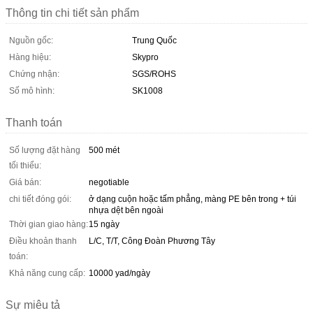
Thông tin chi tiết sản phẩm
Nguồn gốc:
Trung Quốc
Hàng hiệu:
Skypro
Chứng nhận:
SGS/ROHS
Số mô hình:
SK1008
Thanh toán
Số lượng đặt hàng
500 mét
tối thiểu:
Giá bán:
negotiable
chi tiết đóng gói:
ở dạng cuộn hoặc tấm phẳng, màng PE bên trong + túi
nhựa dệt bên ngoài
Thời gian giao hàng:
15 ngày
Điều khoản thanh
L/C, T/T, Công Đoàn Phương Tây
toán:
Khả năng cung cấp:
10000 yad/ngày
Sự miêu tả