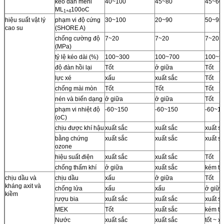
keo dán meni
40~100
45~80
45~60
ML
100oC
1+4
hiệu suất vật lý
phạm vi độ cứng
30~100
20~90
50~95
cao su
(SHORE A)
chống cường độ
7~20
7~20
7~20
(MPa)
tỷ lệ kéo dài (%)
100~300
100~700
100~5
độ đàn hồi lại
Tốt
ở giữa
Tốt
lực xé
xấu
xuất sắc
Tốt
chống mài mòn
Tốt
Tốt
Tốt
nén và biến dạng
ở giữa
ở giữa
Tốt
phạm vi nhiệt độ
-60~150
-60~150
-60~1
(oC)
chịu được khí hậu
xuất sắc
xuất sắc
xuất s
bằng chứng
xuất sắc
xuất sắc
xuất s
ozone
hiệu suất điện
xuất sắc
xuất sắc
Tốt
chống thấm khí
ở giữa
xuất sắc
kém tố
chịu dầu và
chịu dầu
xấu
ở giữa
Tốt
kháng axit và
chống lửa
xấu
xấu
ở giữa
kiềm
rượu bia
xuất sắc
xuất sắc
xuất s
MEK
Tốt
xuất sắc
kém tố
Nước
xuất sắc
xuất sắc
tốt ~ x