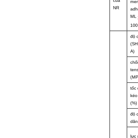
của
men
NR
adh
ML
100
độ 
(S
A)
chố
tens
(MP
tốc
kéo
(%)
độ 
dãn 
lực 