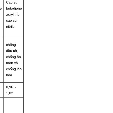
Cao su
e
butadiene
acrylitril,
cao su
nitrile
chống
dầu tốt,
chống ăn
mòn và
chống lão
hóa
0,96 ~
1,02