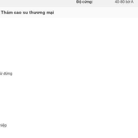
Độ cứng:
40-80 bờ A
Thảm cao su thương mại
,
từ đứng
hiệp