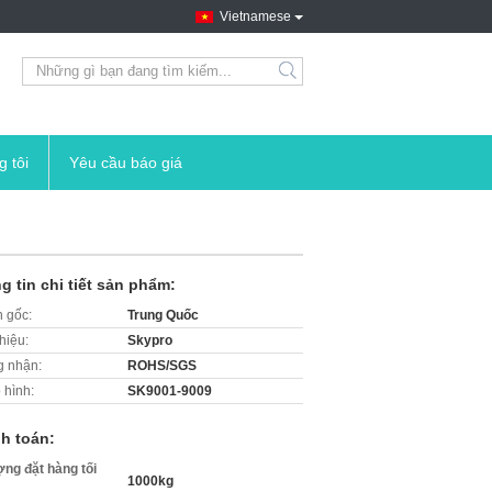
Vietnamese
search
g tôi
Yêu cầu báo giá
g tin chi tiết sản phẩm:
 gốc:
Trung Quốc
hiệu:
Skypro
 nhận:
ROHS/SGS
 hình:
SK9001-9009
h toán:
ợng đặt hàng tối
1000kg