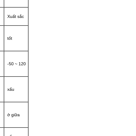
Xuất sắc
tốt
-50 ~ 120
xấu
ở giữa