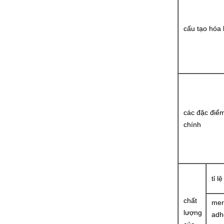
cấu tạo hóa
các đặc điể
chính
tỉ lệ
chất
men
lượng
adh