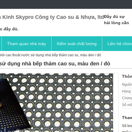
 Kinh Skypro Công ty Cao su & Nhựa, ltd
Đầy đủ sự
hài lòng cần
c đầy đủ.
Tham quan nhà máy
Kiểm soát chất lượng
Liên hệ chún
ỏi cao thoát nước sử dụng nhà bếp thảm cao su, màu đen / đỏ
sử dụng nhà bếp thảm cao su, màu đen / đỏ
Thôn
Nguồn
Hàng 
Chứng
Số mô
Than
Số lư