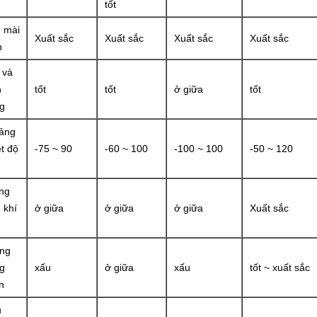
tốt
u mài
Xuất sắc
Xuất sắc
Xuất sắc
Xuất sắc
n
 và
n
tốt
tốt
ở giữa
tốt
g
ảng
t độ
-75 ~ 90
-60 ~ 100
-100 ~ 100
-50 ~ 120
ng
 khí
ở giữa
ở giữa
ở giữa
Xuất sắc
ng
g
xấu
ở giữa
xấu
tốt ~ xuất sắc
n
u