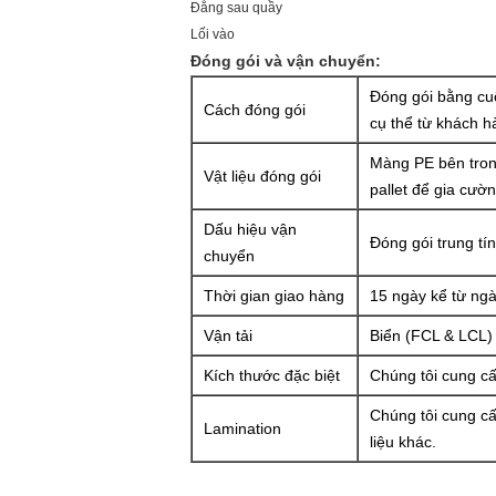
Đằng sau quầy
Lối vào
Đóng gói và vận chuyển:
Đóng gói bằng cu
Cách đóng gói
cụ thể từ khách h
Màng PE bên trong
Vật liệu đóng gói
pallet để gia cườ
Dấu hiệu vận
Đóng gói trung tín
chuyển
Thời gian giao hàng
15 ngày kể từ ng
Vận tải
Biển (FCL & LCL)
Kích thước đặc biệt
Chúng tôi cung cấ
Chúng tôi cung cấ
Lamination
liệu khác.