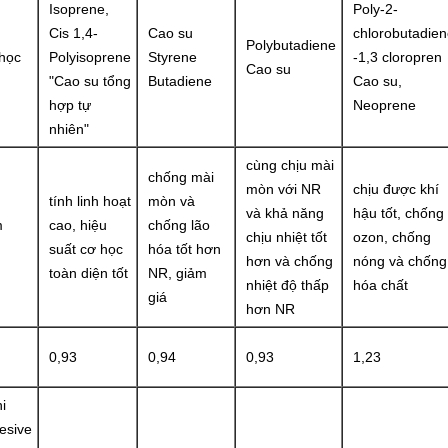
Isoprene,
Poly-2-
Cis 1,4-
Cao su
chlorobutadien
Polybutadiene
 học
Polyisoprene
Styrene
-1,3 cloropren
Cao su
"Cao su tổng
Butadiene
Cao su,
hợp tự
Neoprene
nhiên"
cùng chịu mài
chống mài
mòn với NR
chịu được khí
tính linh hoạt
mòn và
và khả năng
hậu tốt, chống
m
cao, hiệu
chống lão
chịu nhiệt tốt
ozon, chống
suất cơ học
hóa tốt hơn
hơn và chống
nóng và chống
toàn diện tốt
NR, giảm
nhiệt độ thấp
hóa chất
giá
hơn NR
0,93
0,94
0,93
1,23
i
esive