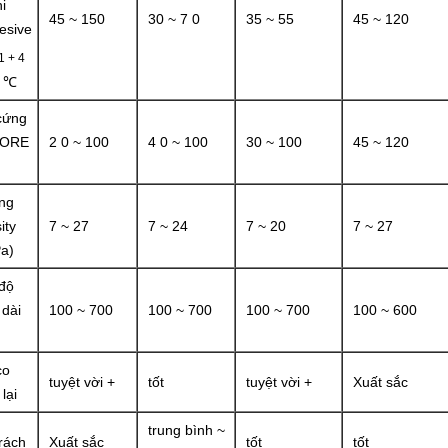
i
45 ~ 150
30 ~ 7 0
35 ~ 55
45 ~ 120
esive
1 + 4
 ℃
cứng
HORE
2 0 ~ 100
4 0 ~ 100
30 ~ 100
45 ~ 120
ng
ity
7 ~ 27
7 ~ 24
7 ~ 20
7 ~ 27
a)
 độ
 dài
100 ~ 700
100 ~ 700
100 ~ 700
100 ~ 600
co
tuyệt vời +
tốt
tuyệt vời +
Xuất sắc
lại
trung bình ~
rách
Xuất sắc
tốt
tốt