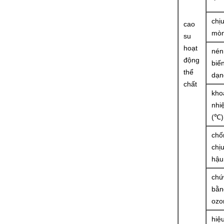
chị
cao
mò
su
hoạt
nén
động
biế
thể
dạn
chất
kho
nhiệ
(℃)
chố
chịu
hậu
chứ
bằn
ozo
hiệ