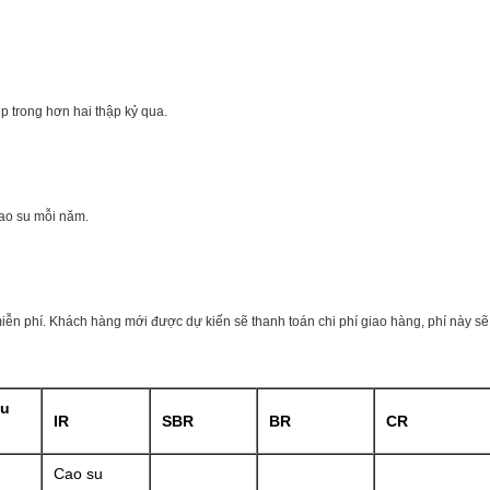
p trong hơn hai thập kỷ qua.
ao su mỗi năm.
iễn phí. Khách hàng mới được dự kiến ​​sẽ thanh toán chi phí giao hàng, phí này s
su
IR
SBR
BR
CR
Cao su