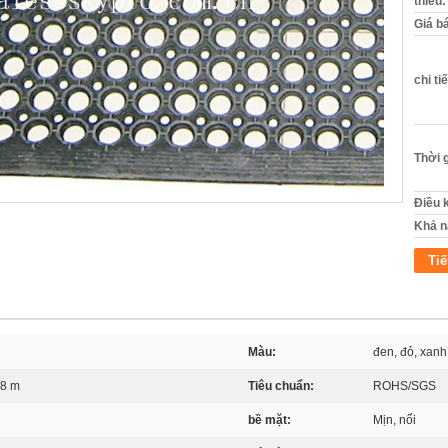
thiểu:
Giá b
chi ti
Thời 
Điều 
Khả n
Tiế
Màu:
đen, đỏ, xanh
,8 m
Tiêu chuẩn:
ROHS/SGS
bề mặt:
Mịn, nổi