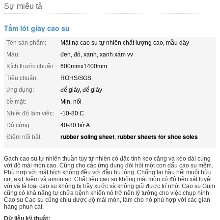
Sự miêu tả
Tấm lót giày cao su
Tên sản phẩm:
Mặt nạ cao su tự nhiên chất lượng cao, mẫu dây
Màu:
đen, đỏ, xanh, xanh xám vv
Kích thước chuẩn:
600mmx1400mm
Tiêu chuẩn:
ROHS/SGS
ứng dụng:
đế giày, đế giày
bề mặt:
Mịn, nổi
Nhiệt độ làm việc:
-10-80 C
Độ cứng:
40-80 bờ A
rubber soling sheet
rubber sheets for shoe soles
Điểm nổi bật:
,
Gạch cao su tự nhiên thuần túy tự nhiên có đặc tính kéo căng và kéo dài cùng
với độ mài mòn cao. Cũng cho các ứng dụng đòi hỏi một con dấu cao su mềm.
Phù hợp với mặt bích không đều với đầu bu lông. Chống lại hầu hết muối hữu
cơ, axit, kiềm và amoniac. Chất liệu cao su không mài mòn có độ bền xát tuyệt
vời và là loại cao su không bị trầy xước và không giữ được trí nhớ. Cao su Gum
cũng có khả năng tự chữa bệnh khiến nó trở nên lý tưởng cho việc chụp hình.
Cao su Cao su cũng chịu được độ mài mòn, làm cho nó phù hợp với các gian
hàng phun cát.
Dữ liệu kỹ thuật: