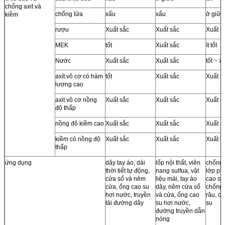
chống axit và
chống lửa
xấu
xấu
ở giữa
kiềm
rượu
Xuất sắc
Xuất sắc
Xuất s
MEK
tốt
Xuất sắc
ít tốt
Nước
Xuất sắc
Xuất sắc
tốt ~ x
axít vô cơ có hàm
tốt
Xuất sắc
Xuất s
lượng cao
axit vô cơ nồng
Xuất sắc
Xuất sắc
Xuất s
độ thấp
nồng độ kiềm cao
Xuất sắc
Xuất sắc
Xuất s
kiềm có nồng độ
Xuất sắc
Xuất sắc
Xuất s
thấp
ứng dụng
dây tay áo, dải
lốp nội thất, viên
chống 
thời tiết tự động,
nang sulfua, vật
lớp phủ
cửa sổ và nêm
liệu mái, tay áo
cao su 
cửa, ống cao su
dây, nêm cửa sổ
chống 
hơi nước, truyền
và cửa, ống cao
râu, c
tải đường dây
su hơi nước,
su
đường truyền dẫn
nóng