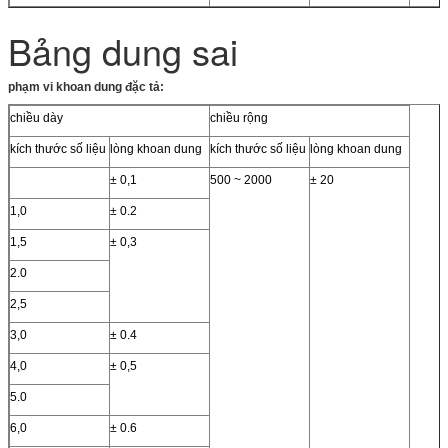
Bảng dung sai
phạm vi khoan dung đặc tả:
chiều dày
chiều rộng
kích thước số liệu
lòng khoan dung
kích thước số liệu
lòng khoan dung
± 0,1
500 ~ 2000
± 20
1,0
± 0.2
1,5
± 0,3
2.0
2,5
3,0
± 0.4
4,0
± 0,5
5.0
6,0
± 0.6