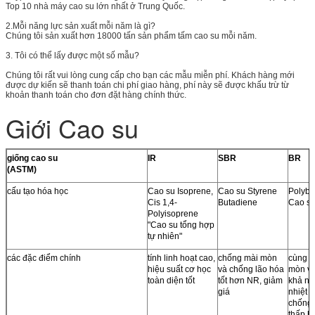
Top 10 nhà máy cao su lớn nhất ở Trung Quốc.
Vận tải
Biển (FCL & LCL) hoặc vận chuyển hàng không
2.Mỗi năng lực sản xuất mỗi năm là gì?
Kích thước đặc
Chúng tôi cung cấp dịch vụ cắt với các kích thước đặc biệt
Chúng tôi sản xuất hơn 18000 tấn sản phẩm tấm cao su mỗi năm.
biệt
3. Tôi có thể lấy được một số mẫu?
Lamination
Chúng tôi cung cấp việc gia công thêm với PSA, hàng dệt
hoặc các vật liệu khác.
Chúng tôi rất vui lòng cung cấp cho bạn các mẫu miễn phí. Khách hàng mới
được dự kiến ​​sẽ thanh toán chi phí giao hàng, phí này sẽ được khấu trừ từ
khoản thanh toán cho đơn đặt hàng chính thức.
Giới Cao su
giống cao su
IR
SBR
BR
(ASTM)
cấu tạo hóa học
Cao su Isoprene,
Cao su Styrene
Polybu
Cis 1,4-
Butadiene
Cao s
Polyisoprene
"Cao su tổng hợp
tự nhiên"
các đặc điểm chính
tính linh hoạt cao,
chống mài mòn
cùng c
hiệu suất cơ học
và chống lão hóa
mòn vớ
toàn diện tốt
tốt hơn NR, giảm
khả nă
giá
nhiệt t
chống 
thấp 