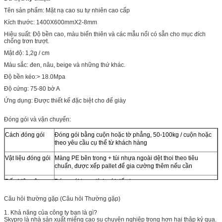
Tên sản phẩm: Mặt nạ cao su tự nhiên cao cấp
Kích thước: 1400X600mmX2-8mm
Hiệu suất: Độ bền cao, màu biến thiên và các mẫu nổi có sẵn cho mục đích
chống trơn trượt.
Mật độ: 1,2g / cm
Màu sắc: đen, nâu, beige và những thứ khác.
Độ bền kéo:> 18.0Mpa
Độ cứng: 75-80 bờ A
Ứng dụng: Được thiết kế đặc biệt cho đế giày
Đóng gói và vận chuyển:
Cách đóng gói
Đóng gói bằng cuộn hoặc tờ phẳng, 50-100kg / cuộn hoặc
theo yêu cầu cụ thể từ khách hàng
Vật liệu đóng gói
Màng PE bên trong + túi nhựa ngoài dệt thoi theo tiêu
chuẩn, được xếp pallet để gia cường thêm nếu cần
Dấu hiệu vận
Đóng gói trung tính với dấu in.
chuyển
Câu hỏi thường gặp (Câu hỏi Thường gặp)
Thời gian giao
15 ngày kể từ ngày nhận được PO và khoản thanh toán
1. Khả năng của công ty bạn là gì?
hàng
xuống
Skypro là nhà sản xuất miếng cao su chuyên nghiệp trong hơn hai thập kỷ qua.