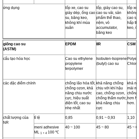
ứng dụng
lốp xe, cao su
lốp, giày cao su,
lốp xe
giày dép, ống cao
cao su vải, sản
không 
su, băng keo,
phẩm thể thao,
cao su
không khí mùa
nệm, vỏ
hấp th
xuân
accumulator,
keo, ố
băng keo
giống cao su
EPDM
IIR
CSM
(ASTM)
cấu tạo hóa học
Cao su ethylene
Isobuten-Isoprene
Polyet
propylene
(butyl) cao su
Chloro
terpolymer
các đặc điểm chính
chống lão hóa tốt,
khả năng chống
khả nă
chống ozon, khả
chịu với khí hậu
mài mò
năng chịu nước
cao, chống ozon,
chống 
cực, hiệu suất
chống thấm nước,
hơn NR
điện tốt, cao su
khả năng chịu
hơn.
nhẹ nhất
cực
chất lượng của
tỉ lệ
0,85
0,91 ~ 0,93
1,10
NR
meni adhesive
40 ~ 100
45 ~ 80
45 ~ 6
ML
100 ℃
1 + 4