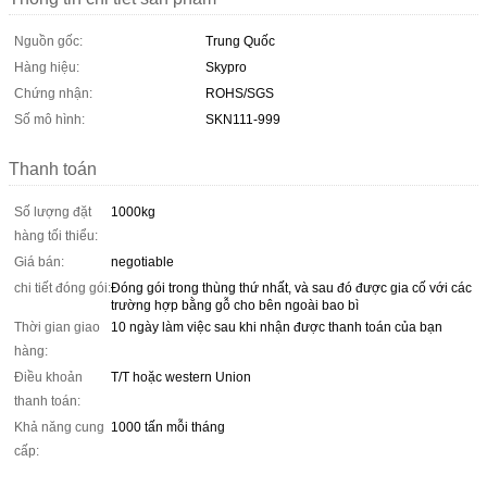
Nguồn gốc:
Trung Quốc
Hàng hiệu:
Skypro
Chứng nhận:
ROHS/SGS
Số mô hình:
SKN111-999
Thanh toán
Số lượng đặt
1000kg
hàng tối thiểu:
Giá bán:
negotiable
chi tiết đóng gói:
Đóng gói trong thùng thứ nhất, và sau đó được gia cố với các
trường hợp bằng gỗ cho bên ngoài bao bì
Thời gian giao
10 ngày làm việc sau khi nhận được thanh toán của bạn
hàng:
Điều khoản
T/T hoặc western Union
thanh toán:
Khả năng cung
1000 tấn mỗi tháng
cấp: