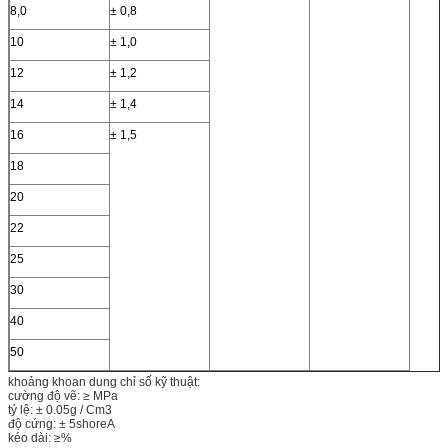
8,0
± 0,8
10
± 1,0
12
± 1,2
14
± 1,4
16
± 1,5
18
20
22
25
30
40
50
khoảng khoan dung chỉ số kỹ thuật:
cường độ vẽ: ≥ MPa
tỷ lệ: ± 0.05g / Cm3
độ cứng: ± 5shoreA
kéo dài: ≥%