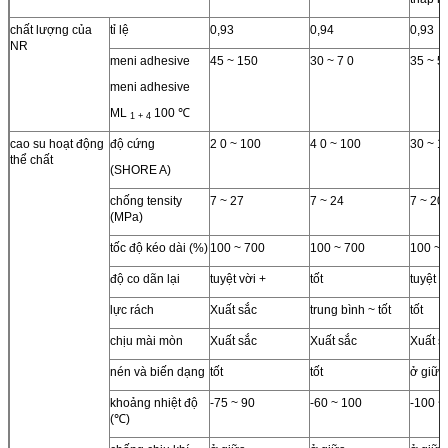
chất lượng của
tỉ lệ
0,93
0,94
0,93
NR
meni adhesive
45 ~ 150
30 ~ 7 0
35 ~ 5
meni adhesive
ML
100 ℃
1 + 4
cao su hoạt động
độ cứng
2 0 ~ 100
4 0 ~ 100
30 ~ 1
thể chất
(SHORE A)
chống tensity
7 ~ 27
7 ~ 24
7 ~ 20
(MPa)
tốc độ kéo dài (%)
100 ~ 700
100 ~ 700
100 ~ 
độ co dãn lại
tuyệt vời +
tốt
tuyệt v
lực rách
Xuất sắc
trung bình ~ tốt
tốt
chịu mài mòn
Xuất sắc
Xuất sắc
Xuất s
nén và biến dạng
tốt
tốt
ở giữa
khoảng nhiệt độ
-75 ~ 90
-60 ~ 100
-100 ~
(℃)