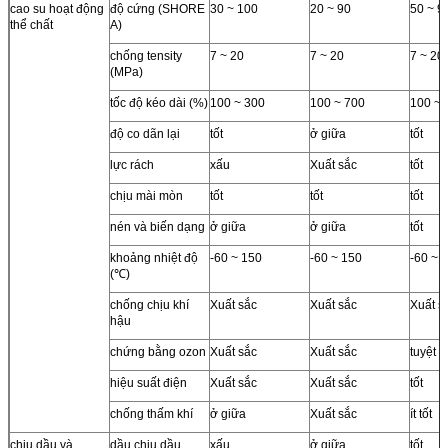
cao su hoạt động
độ cứng (SHORE
30 ~ 100
20 ~ 90
50 ~ 9
thể chất
A)
chống tensity
7 ~ 20
7 ~ 20
7 ~ 20
(MPa)
tốc độ kéo dài (%)
100 ~ 300
100 ~ 700
100 ~ 
độ co dãn lại
tốt
ở giữa
tốt
lực rách
xấu
Xuất sắc
tốt
chịu mài mòn
tốt
tốt
tốt
nén và biến dạng
ở giữa
ở giữa
tốt
khoảng nhiệt độ
-60 ~ 150
-60 ~ 150
-60 ~ 
(℃)
chống chịu khí
Xuất sắc
Xuất sắc
Xuất s
hậu
chứng bằng ozon
Xuất sắc
Xuất sắc
tuyệt v
hiệu suất điện
Xuất sắc
Xuất sắc
tốt
chống thấm khí
ở giữa
Xuất sắc
ít tốt
chịu dầu và
dầu chịu dầu
xấu
ở giữa
tốt