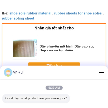
shoe sole rubber material
rubber sheets for shoe soles
thẻ:
,
,
rubber soling sheet
Nhận giá tốt nhất cho
Dây chuyền mô hình Dây cao su,
Dép cao su tự nhiên
Tiếp tục
Mr.Rui
Tấm lót giày cao su
Hơn
9:39 AM
Good day, what product are you looking for?
Anti-Skid
Custom Printed
Abrasion
Durable Natural
Nhà má