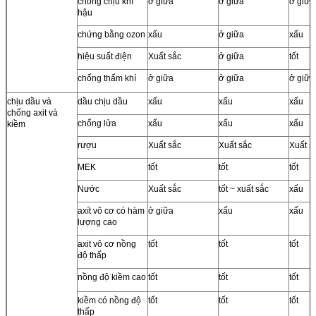
chống chịu khí
ở giữa
ở giữa
ở giữa
hậu
chứng bằng ozon
xấu
ở giữa
xấu
hiệu suất điện
Xuất sắc
ở giữa
tốt
chống thấm khí
ở giữa
ở giữa
ở giữa
chịu dầu và
dầu chịu dầu
xấu
xấu
xấu
chống axit và
chống lửa
xấu
xấu
xấu
kiềm
rượu
Xuất sắc
Xuất sắc
Xuất s
MEK
tốt
tốt
tốt
Nước
Xuất sắc
tốt ~ xuất sắc
xấu
axít vô cơ có hàm
ở giữa
xấu
xấu
lượng cao
axit vô cơ nồng
tốt
tốt
tốt
độ thấp
nồng độ kiềm cao
tốt
tốt
tốt
kiềm có nồng độ
tốt
tốt
tốt
thấp