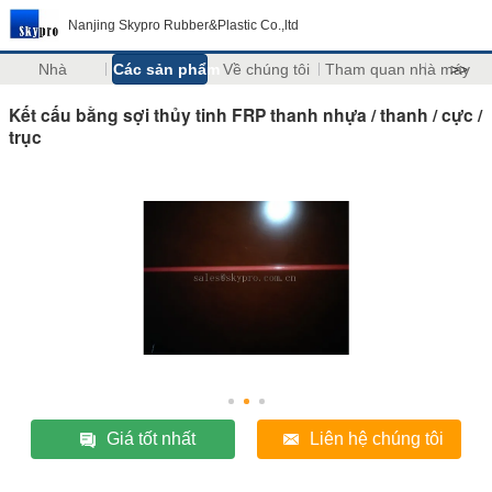
Nanjing Skypro Rubber&Plastic Co.,ltd
Nhà
Các sản phẩm
Về chúng tôi
Tham quan nhà máy
>>
Kết cấu bằng sợi thủy tinh FRP thanh nhựa / thanh / cực /
trục
Giá tốt nhất
Liên hệ chúng tôi