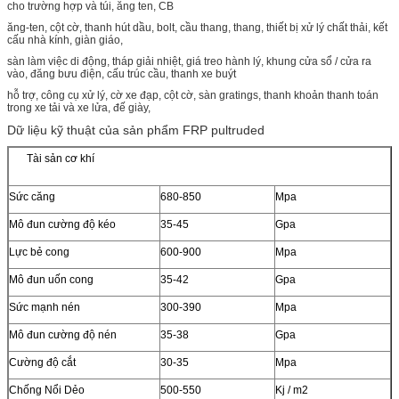
cho trường hợp và túi, ăng ten, CB
ăng-ten, cột cờ, thanh hút dầu, bolt, cầu thang, thang, thiết bị xử lý chất thải, kết
cấu nhà kính, giàn giáo,
sàn làm việc di động, tháp giải nhiệt, giá treo hành lý, khung cửa sổ / cửa ra
vào, đăng bưu điện, cấu trúc cầu, thanh xe buýt
hỗ trợ, công cụ xử lý, cờ xe đạp, cột cờ, sàn gratings, thanh khoản thanh toán
trong xe tải và xe lửa, đế giày,
Dữ liệu kỹ thuật của sản phẩm FRP pultruded
Tài sản cơ khí
Sức căng
680-850
Mpa
Mô đun cường độ kéo
35-45
Gpa
Lực bẻ cong
600-900
Mpa
Mô đun uốn cong
35-42
Gpa
Sức mạnh nén
300-390
Mpa
Mô đun cường độ nén
35-38
Gpa
Cường độ cắt
30-35
Mpa
Chống Nổi Dẻo
500-550
Kj / m2