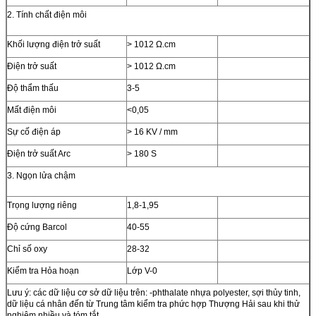
2. Tính chất điện môi
Khối lượng điện trở suất
> 1012 Ω.cm
Điện trở suất
> 1012 Ω.cm
Độ thẩm thấu
3-5
Mất điện môi
<0,05
Sự cố điện áp
> 16 KV / mm
Điện trở suất Arc
> 180 S
3. Ngọn lửa chậm
Trọng lượng riêng
1,8-1,95
Độ cứng Barcol
40-55
Chỉ số oxy
28-32
Kiểm tra Hỏa hoạn
Lớp V-0
Lưu ý: các dữ liệu cơ sở dữ liệu trên: -phthalate nhựa polyester, sợi thủy tinh,
dữ liệu cá nhân đến từ Trung tâm kiểm tra phức hợp Thượng Hải sau khi thử
nghiệm nhiều và tóm tắt.