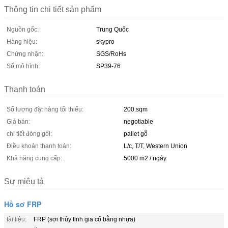
Thông tin chi tiết sản phẩm
Nguồn gốc:
Trung Quốc
Hàng hiệu:
skypro
Chứng nhận:
SGS/RoHs
Số mô hình:
SP39-76
Thanh toán
Số lượng đặt hàng tối thiểu:
200.sqm
Giá bán:
negotiable
chi tiết đóng gói:
pallet gỗ
Điều khoản thanh toán:
L/c, T/T, Western Union
Khả năng cung cấp:
5000 m2 / ngày
Sự miêu tả
Hồ sơ FRP
tài liệu:
FRP (sợi thủy tinh gia cố bằng nhựa)