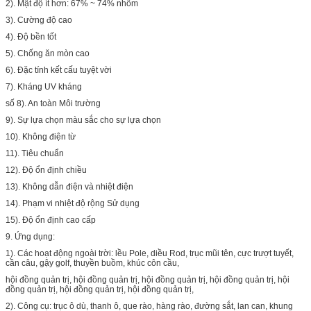
2). Mật độ ít hơn: 67% ~ 74% nhôm
3). Cường độ cao
4). Độ bền tốt
5). Chống ăn mòn cao
6). Đặc tính kết cấu tuyệt vời
7). Kháng UV kháng
số 8). An toàn Môi trường
9). Sự lựa chọn màu sắc cho sự lựa chọn
10). Không điện từ
11). Tiêu chuẩn
12). Độ ổn định chiều
13). Không dẫn điện và nhiệt điện
14). Phạm vi nhiệt độ rộng Sử dụng
15). Độ ổn định cao cấp
9. Ứng dụng:
1). Các hoạt động ngoài trời: lều Pole, diều Rod, trục mũi tên, cực trượt tuyết,
cần câu, gậy golf, thuyền buồm, khúc côn cầu,
hội đồng quản trị, hội đồng quản trị, hội đồng quản trị, hội đồng quản trị, hội
đồng quản trị, hội đồng quản trị, hội đồng quản trị,
2). Công cụ: trục ô dù, thanh ô, que rào, hàng rào, đường sắt, lan can, khung