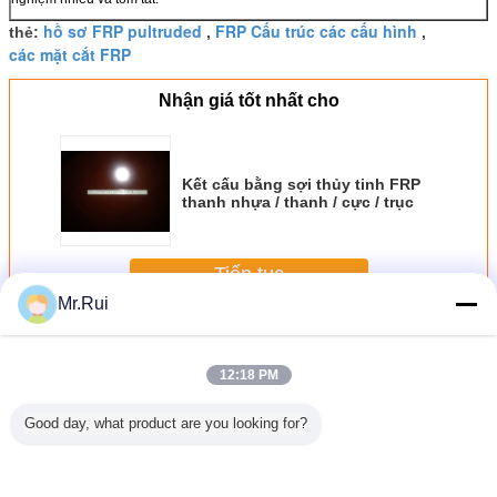
hồ sơ FRP pultruded
FRP Cấu trúc các cấu hình
thẻ:
,
,
các mặt cắt FRP
Nhận giá tốt nhất cho
Kết cấu bằng sợi thủy tinh FRP
thanh nhựa / thanh / cực / trục
Tiếp tục
Mr.Rui
Hồ sơ FRP
Hơn
12:18 PM
Good day, what product are you looking for?
ODM FRP
Kết cấu bằng sợi
FRP Profile thanh
PTFE bao bọc
Chống ăn
ựa thủy
thủy tinh FRP
/ thanh / cực / trục,
bằng sợi thủy tinh
chống ă
ng cường
thanh nhựa /
thương mại FRP
và băng, chịu
cấu tạo F