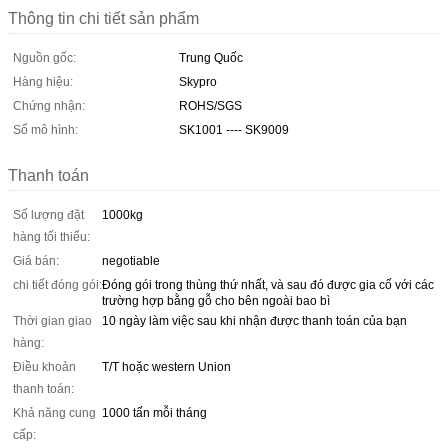
Thông tin chi tiết sản phẩm
Nguồn gốc:
Trung Quốc
Hàng hiệu:
Skypro
Chứng nhận:
ROHS/SGS
Số mô hình:
SK1001 ---- SK9009
Thanh toán
Số lượng đặt
1000kg
hàng tối thiểu:
Giá bán:
negotiable
chi tiết đóng gói:
Đóng gói trong thùng thứ nhất, và sau đó được gia cố với các
trường hợp bằng gỗ cho bên ngoài bao bì
Thời gian giao
10 ngày làm việc sau khi nhận được thanh toán của bạn
hàng:
Điều khoản
T/T hoặc western Union
thanh toán:
Khả năng cung
1000 tấn mỗi tháng
cấp: