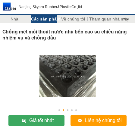
Nanjing Skypro Rubber&Plastic Co.,ltd
Nhà
Các sản phẩm
Về chúng tôi
Tham quan nhà máy
>>
Chống mệt mỏi thoát nước nhà bếp cao su chiếu nặng
nhiệm vụ và chống dầu
Giá tốt nhất
Liên hệ chúng tôi