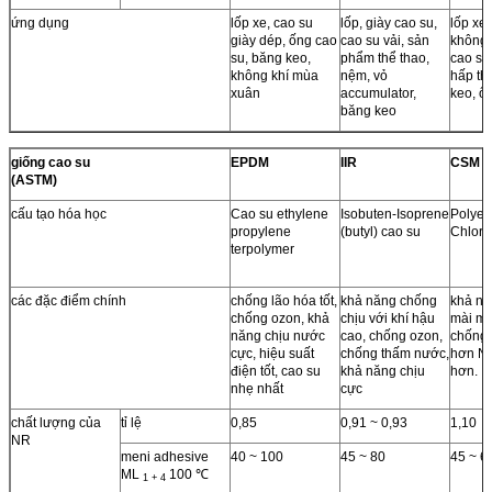
ứng dụng
lốp xe, cao su
lốp, giày cao su,
lốp xe
giày dép, ống cao
cao su vải, sản
không 
su, băng keo,
phẩm thể thao,
cao su
không khí mùa
nệm, vỏ
hấp th
xuân
accumulator,
keo, ố
băng keo
giống cao su
EPDM
IIR
CSM
(ASTM)
cấu tạo hóa học
Cao su ethylene
Isobuten-Isoprene
Polyet
propylene
(butyl) cao su
Chloro
terpolymer
các đặc điểm chính
chống lão hóa tốt,
khả năng chống
khả nă
chống ozon, khả
chịu với khí hậu
mài mò
năng chịu nước
cao, chống ozon,
chống 
cực, hiệu suất
chống thấm nước,
hơn NR
điện tốt, cao su
khả năng chịu
hơn.
nhẹ nhất
cực
chất lượng của
tỉ lệ
0,85
0,91 ~ 0,93
1,10
NR
meni adhesive
40 ~ 100
45 ~ 80
45 ~ 6
ML
100 ℃
1 + 4