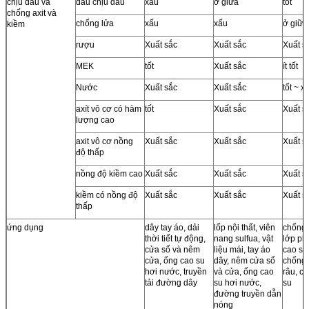
chịu dầu và
dầu chịu dầu
xấu
ở giữa
tốt
chống axit và
chống lửa
xấu
xấu
ở giữa
kiềm
rượu
Xuất sắc
Xuất sắc
Xuất s
MEK
tốt
Xuất sắc
ít tốt
Nước
Xuất sắc
Xuất sắc
tốt ~ x
axít vô cơ có hàm
tốt
Xuất sắc
Xuất s
lượng cao
axit vô cơ nồng
Xuất sắc
Xuất sắc
Xuất s
độ thấp
nồng độ kiềm cao
Xuất sắc
Xuất sắc
Xuất s
kiềm có nồng độ
Xuất sắc
Xuất sắc
Xuất s
thấp
ứng dụng
dây tay áo, dải
lốp nội thất, viên
chống 
thời tiết tự động,
nang sulfua, vật
lớp phủ
cửa sổ và nêm
liệu mái, tay áo
cao su 
cửa, ống cao su
dây, nêm cửa sổ
chống 
hơi nước, truyền
và cửa, ống cao
râu, c
tải đường dây
su hơi nước,
su
đường truyền dẫn
nóng