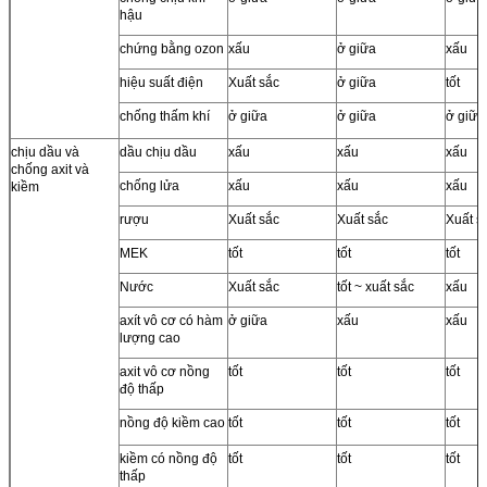
hậu
chứng bằng ozon
xấu
ở giữa
xấu
hiệu suất điện
Xuất sắc
ở giữa
tốt
chống thấm khí
ở giữa
ở giữa
ở giữa
chịu dầu và
dầu chịu dầu
xấu
xấu
xấu
chống axit và
chống lửa
xấu
xấu
xấu
kiềm
rượu
Xuất sắc
Xuất sắc
Xuất s
MEK
tốt
tốt
tốt
Nước
Xuất sắc
tốt ~ xuất sắc
xấu
axít vô cơ có hàm
ở giữa
xấu
xấu
lượng cao
axit vô cơ nồng
tốt
tốt
tốt
độ thấp
nồng độ kiềm cao
tốt
tốt
tốt
kiềm có nồng độ
tốt
tốt
tốt
thấp