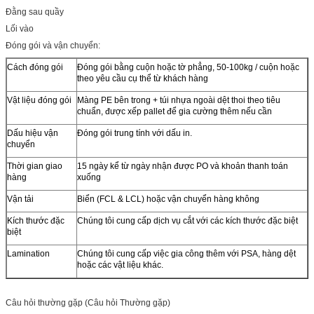
Đằng sau quầy
Lối vào
Đóng gói và vận chuyển:
Cách đóng gói
Đóng gói bằng cuộn hoặc tờ phẳng, 50-100kg / cuộn hoặc
theo yêu cầu cụ thể từ khách hàng
Vật liệu đóng gói
Màng PE bên trong + túi nhựa ngoài dệt thoi theo tiêu
chuẩn, được xếp pallet để gia cường thêm nếu cần
Dấu hiệu vận
Đóng gói trung tính với dấu in.
chuyển
Thời gian giao
15 ngày kể từ ngày nhận được PO và khoản thanh toán
hàng
xuống
Vận tải
Biển (FCL & LCL) hoặc vận chuyển hàng không
Kích thước đặc
Chúng tôi cung cấp dịch vụ cắt với các kích thước đặc biệt
biệt
Lamination
Chúng tôi cung cấp việc gia công thêm với PSA, hàng dệt
hoặc các vật liệu khác.
Câu hỏi thường gặp (Câu hỏi Thường gặp)