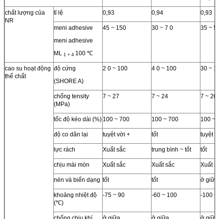
chất lượng của
tỉ lệ
0,93
0,94
0,93
NR
meni adhesive
45 ~ 150
30 ~ 7 0
35 ~ 5
meni adhesive
ML
100 ℃
1 + 4
cao su hoạt động
độ cứng
2 0 ~ 100
4 0 ~ 100
30 ~ 1
thể chất
(SHORE A)
chống tensity
7 ~ 27
7 ~ 24
7 ~ 20
(MPa)
tốc độ kéo dài (%)
100 ~ 700
100 ~ 700
100 ~ 
độ co dãn lại
tuyệt vời +
tốt
tuyệt v
lực rách
Xuất sắc
trung bình ~ tốt
tốt
chịu mài mòn
Xuất sắc
Xuất sắc
Xuất s
nén và biến dạng
tốt
tốt
ở giữa
khoảng nhiệt độ
-75 ~ 90
-60 ~ 100
-100 ~
(℃)
chống chịu khí
ở giữa
ở giữa
ở giữa