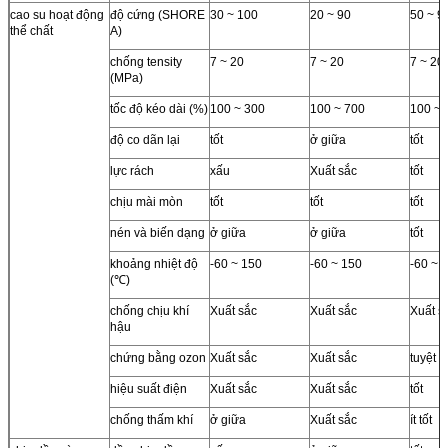
cao su hoạt động
độ cứng (SHORE
30 ~ 100
20 ~ 90
50 ~ 9
thể chất
A)
chống tensity
7 ~ 20
7 ~ 20
7 ~ 20
(MPa)
tốc độ kéo dài (%)
100 ~ 300
100 ~ 700
100 ~ 
độ co dãn lại
tốt
ở giữa
tốt
lực rách
xấu
Xuất sắc
tốt
chịu mài mòn
tốt
tốt
tốt
nén và biến dạng
ở giữa
ở giữa
tốt
khoảng nhiệt độ
-60 ~ 150
-60 ~ 150
-60 ~ 
(℃)
chống chịu khí
Xuất sắc
Xuất sắc
Xuất s
hậu
chứng bằng ozon
Xuất sắc
Xuất sắc
tuyệt v
hiệu suất điện
Xuất sắc
Xuất sắc
tốt
chống thấm khí
ở giữa
Xuất sắc
ít tốt