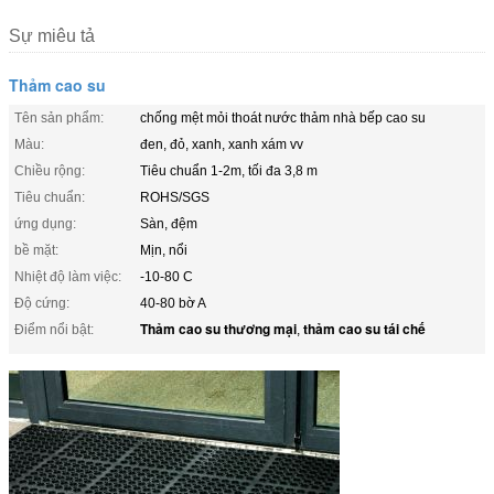
Sự miêu tả
Thảm cao su
Tên sản phẩm:
chống mệt mỏi thoát nước thảm nhà bếp cao su
Màu:
đen, đỏ, xanh, xanh xám vv
Chiều rộng:
Tiêu chuẩn 1-2m, tối đa 3,8 m
Tiêu chuẩn:
ROHS/SGS
ứng dụng:
Sàn, đệm
bề mặt:
Mịn, nổi
Nhiệt độ làm việc:
-10-80 C
Độ cứng:
40-80 bờ A
Thảm cao su thương mại
thảm cao su tái chế
Điểm nổi bật:
,