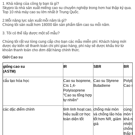
1. Khả năng của công ty bạn là gì?
Skypro là nhà sản xuất miếng cao su chuyên nghiệp trong hơn hai thập kỷ qua.
Top 10 nhà máy cao su lớn nhất ở Trung Quốc.
2.Mỗi năng lực sản xuất mỗi năm là gì?
Chúng tôi sản xuất hơn 18000 tấn sản phẩm tấm cao su mỗi năm.
3. Tôi có thể lấy được một số mẫu?
Chúng tôi rất vui lòng cung cấp cho bạn các mẫu miễn phí. Khách hàng mới
được dự kiến ​​sẽ thanh toán chi phí giao hàng, phí này sẽ được khấu trừ từ
khoản thanh toán cho đơn đặt hàng chính thức.
Giới Cao su
giống cao su
IR
SBR
BR
(ASTM)
cấu tạo hóa học
Cao su Isoprene,
Cao su Styrene
Polybu
Cis 1,4-
Butadiene
Cao s
Polyisoprene
"Cao su tổng hợp
tự nhiên"
các đặc điểm chính
tính linh hoạt cao,
chống mài mòn
cùng c
hiệu suất cơ học
và chống lão hóa
mòn vớ
toàn diện tốt
tốt hơn NR, giảm
khả nă
giá
nhiệt t
chống 
thấp 