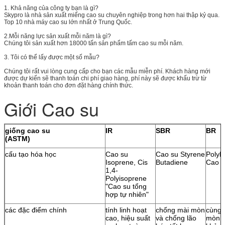
1. Khả năng của công ty bạn là gì?
Skypro là nhà sản xuất miếng cao su chuyên nghiệp trong hơn hai thập kỷ qua.
Top 10 nhà máy cao su lớn nhất ở Trung Quốc.
2.Mỗi năng lực sản xuất mỗi năm là gì?
Chúng tôi sản xuất hơn 18000 tấn sản phẩm tấm cao su mỗi năm.
3. Tôi có thể lấy được một số mẫu?
Chúng tôi rất vui lòng cung cấp cho bạn các mẫu miễn phí. Khách hàng mới
được dự kiến ​​sẽ thanh toán chi phí giao hàng, phí này sẽ được khấu trừ từ
khoản thanh toán cho đơn đặt hàng chính thức.
Giới Cao su
giống cao su
IR
SBR
BR
(ASTM)
cấu tạo hóa học
Cao su
Cao su Styrene
Polyb
Isoprene, Cis
Butadiene
Cao s
1,4-
Polyisoprene
"Cao su tổng
hợp tự nhiên"
các đặc điểm chính
tính linh hoạt
chống mài mòn
cùng 
cao, hiệu suất
và chống lão
mòn v