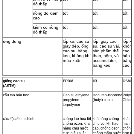
độ thấp
nồng độ kiềm
tốt
tốt
tốt
cao
kiềm có nồng
tốt
tốt
tốt
độ thấp
ứng dụng
lốp xe, cao su
lốp, giày cao
lốp x
giày dép, ống
su, cao su vải,
không
cao su, băng
sản phẩm thể
cao s
keo, không khí
thao, nệm, vỏ
hấp t
mùa xuân
accumulator,
băng 
băng keo
cao s
giống cao su
EPDM
IIR
CSM
(ASTM)
cấu tạo hóa học
Cao su ethylene
Isobuten-Isoprene
Polyet
propylene
(butyl) cao su
Chloro
terpolymer
các đặc điểm chính
chống lão hóa tốt,
khả năng chống
khả nă
chống ozon, khả
chịu với khí hậu
mài mò
năng chịu nước
cao, chống ozon,
chống 
cực, hiệu suất
chống thấm nước,
hơn NR