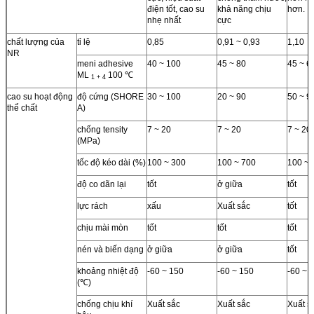
điện tốt, cao su
khả năng chịu
hơn.
nhẹ nhất
cực
chất lượng của
tỉ lệ
0,85
0,91 ~ 0,93
1,10
NR
meni adhesive
40 ~ 100
45 ~ 80
45 ~ 6
ML
100 ℃
1 + 4
cao su hoạt động
độ cứng (SHORE
30 ~ 100
20 ~ 90
50 ~ 9
thể chất
A)
chống tensity
7 ~ 20
7 ~ 20
7 ~ 20
(MPa)
tốc độ kéo dài (%)
100 ~ 300
100 ~ 700
100 ~ 
độ co dãn lại
tốt
ở giữa
tốt
lực rách
xấu
Xuất sắc
tốt
chịu mài mòn
tốt
tốt
tốt
nén và biến dạng
ở giữa
ở giữa
tốt
khoảng nhiệt độ
-60 ~ 150
-60 ~ 150
-60 ~ 
(℃)
chống chịu khí
Xuất sắc
Xuất sắc
Xuất s