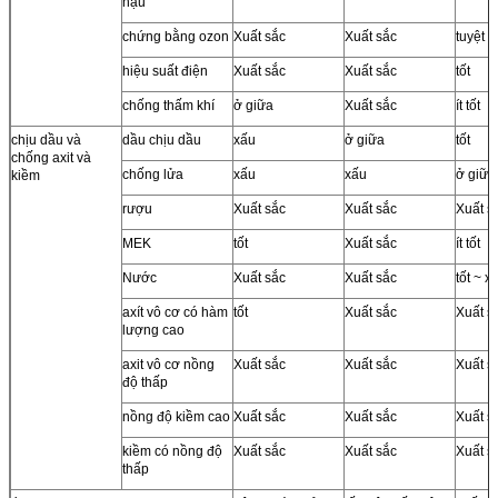
hậu
chứng bằng ozon
Xuất sắc
Xuất sắc
tuyệt v
hiệu suất điện
Xuất sắc
Xuất sắc
tốt
chống thấm khí
ở giữa
Xuất sắc
ít tốt
chịu dầu và
dầu chịu dầu
xấu
ở giữa
tốt
chống axit và
chống lửa
xấu
xấu
ở giữa
kiềm
rượu
Xuất sắc
Xuất sắc
Xuất s
MEK
tốt
Xuất sắc
ít tốt
Nước
Xuất sắc
Xuất sắc
tốt ~ x
axít vô cơ có hàm
tốt
Xuất sắc
Xuất s
lượng cao
axit vô cơ nồng
Xuất sắc
Xuất sắc
Xuất s
độ thấp
nồng độ kiềm cao
Xuất sắc
Xuất sắc
Xuất s
kiềm có nồng độ
Xuất sắc
Xuất sắc
Xuất s
thấp