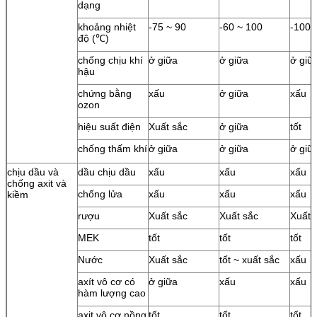
dạng
khoảng nhiệt
-75 ~ 90
-60 ~ 100
-100 
độ (℃)
chống chịu khí
ở giữa
ở giữa
ở giữ
hậu
chứng bằng
xấu
ở giữa
xấu
ozon
hiệu suất điện
Xuất sắc
ở giữa
tốt
chống thấm khí
ở giữa
ở giữa
ở giữ
chịu dầu và
dầu chịu dầu
xấu
xấu
xấu
chống axit và
chống lửa
xấu
xấu
xấu
kiềm
rượu
Xuất sắc
Xuất sắc
Xuất 
MEK
tốt
tốt
tốt
Nước
Xuất sắc
tốt ~ xuất sắc
xấu
axít vô cơ có
ở giữa
xấu
xấu
hàm lượng cao
axit vô cơ nồng
tốt
tốt
tốt