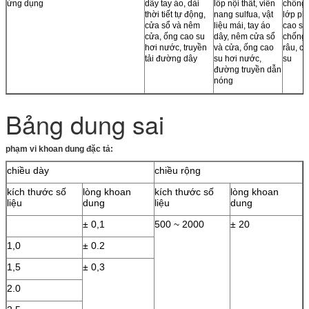
ứng dụng
dây tay áo, dải
lốp nội thất, viên
chống 
thời tiết tự động,
nang sulfua, vật
lớp phủ
cửa sổ và nêm
liệu mái, tay áo
cao su 
cửa, ống cao su
dây, nêm cửa sổ
chống 
hơi nước, truyền
và cửa, ống cao
râu, c
tải đường dây
su hơi nước,
su
đường truyền dẫn
nóng
Bảng dung sai
phạm vi khoan dung đặc tả:
chiều dày
chiều rộng
kích thước số
lòng khoan
kích thước số
lòng khoan
liệu
dung
liệu
dung
± 0,1
500 ~ 2000
± 20
1,0
± 0.2
1,5
± 0,3
2.0