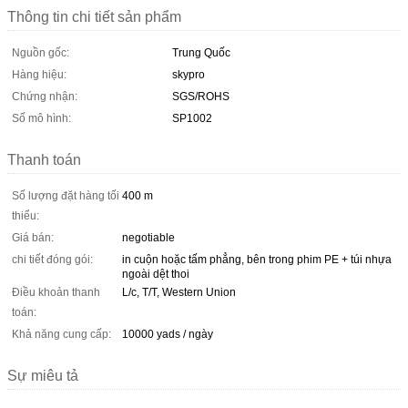
Thông tin chi tiết sản phẩm
Nguồn gốc:
Trung Quốc
Hàng hiệu:
skypro
Chứng nhận:
SGS/ROHS
Số mô hình:
SP1002
Thanh toán
Số lượng đặt hàng tối
400 m
thiểu:
Giá bán:
negotiable
chi tiết đóng gói:
in cuộn hoặc tấm phẳng, bên trong phim PE + túi nhựa
ngoài dệt thoi
Điều khoản thanh
L/c, T/T, Western Union
toán:
Khả năng cung cấp:
10000 yads / ngày
Sự miêu tả