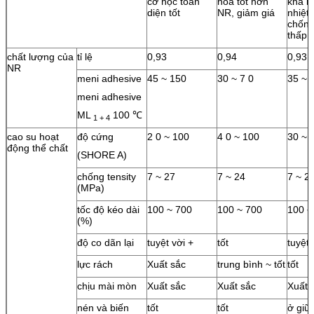
cơ học toàn
hóa tốt hơn
khả n
diện tốt
NR, giảm giá
nhiệt 
chống
thấp 
chất lượng của
tỉ lệ
0,93
0,94
0,93
NR
meni adhesive
45 ~ 150
30 ~ 7 0
35 ~ 
meni adhesive
ML
100 ℃
1 + 4
cao su hoạt
độ cứng
2 0 ~ 100
4 0 ~ 100
30 ~ 
động thể chất
(SHORE A)
chống tensity
7 ~ 27
7 ~ 24
7 ~ 2
(MPa)
tốc độ kéo dài
100 ~ 700
100 ~ 700
100 ~
(%)
độ co dãn lại
tuyệt vời +
tốt
tuyệt 
lực rách
Xuất sắc
trung bình ~ tốt
tốt
chịu mài mòn
Xuất sắc
Xuất sắc
Xuất 
nén và biến
tốt
tốt
ở giữ