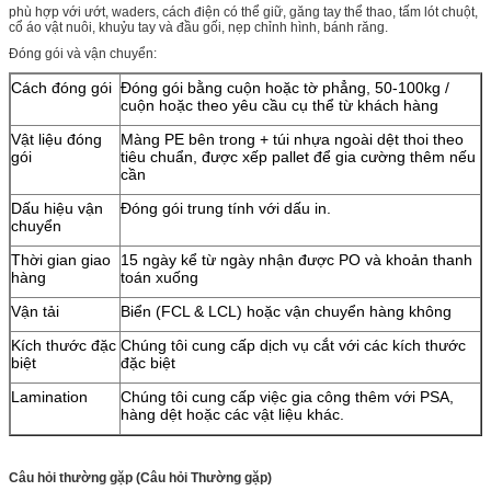
phù hợp với ướt, waders, cách điện có thể giữ, găng tay thể thao, tấm lót chuột,
cổ áo vật nuôi, khuỷu tay và đầu gối, nẹp chỉnh hình, bánh răng.
Đóng gói và vận chuyển:
Cách đóng gói
Đóng gói bằng cuộn hoặc tờ phẳng, 50-100kg /
cuộn hoặc theo yêu cầu cụ thể từ khách hàng
Vật liệu đóng
Màng PE bên trong + túi nhựa ngoài dệt thoi theo
gói
tiêu chuẩn, được xếp pallet để gia cường thêm nếu
cần
Dấu hiệu vận
Đóng gói trung tính với dấu in.
chuyển
Thời gian giao
15 ngày kể từ ngày nhận được PO và khoản thanh
hàng
toán xuống
Vận tải
Biển (FCL & LCL) hoặc vận chuyển hàng không
Kích thước đặc
Chúng tôi cung cấp dịch vụ cắt với các kích thước
biệt
đặc biệt
Lamination
Chúng tôi cung cấp việc gia công thêm với PSA,
hàng dệt hoặc các vật liệu khác.
Câu hỏi thường gặp (Câu hỏi Thường gặp)