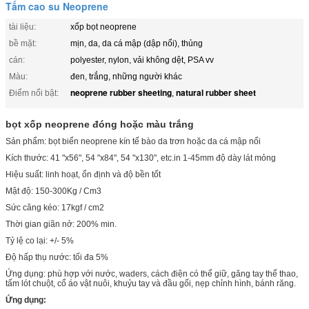
Tấm cao su Neoprene
tài liệu:
xốp bọt neoprene
bề mặt:
mịn, da, da cá mập (dập nổi), thủng
cán:
polyester, nylon, vải không dệt, PSA vv
Màu:
đen, trắng, những người khác
neoprene rubber sheeting
natural rubber sheet
Điểm nổi bật:
,
bọt xốp neoprene đóng hoặc màu trắng
Sản phẩm: bọt biển neoprene kín tế bào da trơn hoặc da cá mập nổi
Kích thước: 41 "x56", 54 "x84", 54 "x130", etc.in 1-45mm độ dày lát mỏng
Hiệu suất: linh hoạt, ổn định và độ bền tốt
Mật độ: 150-300Kg / Cm3
Sức căng kéo: 17kgf / cm2
Thời gian giãn nở: 200% min.
Tỷ lệ co lại: +/- 5%
Độ hấp thụ nước: tối đa 5%
Ứng dụng: phù hợp với nước, waders, cách điện có thể giữ, găng tay thể thao,
tấm lót chuột, cổ áo vật nuôi, khuỷu tay và đầu gối, nẹp chỉnh hình, bánh răng.
Ứng dụng: