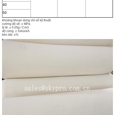
40
50
khoảng khoan dung chỉ số kỹ thuật:
cường độ vẽ: ≥ MPa
tỷ lệ: ± 0.05g / Cm3
độ cứng: ± 5shoreA
kéo dài: ≥%