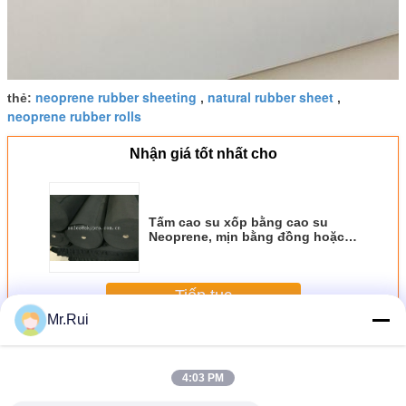
neoprene rubber sheeting
natural rubber sheet
thẻ:
,
,
neoprene rubber rolls
Nhận giá tốt nhất cho
Tấm cao su xốp bằng cao su
Neoprene, mịn bằng đồng hoặc
dầu sharskin hoàn thiện
Tiếp tục
Mr.Rui
Tấm cao su Neoprene
Hơn
4:03 PM