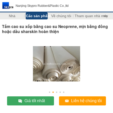
Nanjing Skypro Rubber&Plastic Co.,ltd
Nhà
Các sản phẩm
Về chúng tôi
Tham quan nhà máy
>>
Tấm cao su xốp bằng cao su Neoprene, mịn bằng đồng
hoặc dầu sharskin hoàn thiện
Giá tốt nhất
Liên hệ chúng tôi