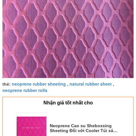
neoprene rubber sheeting
natural rubber sheet
thẻ:
,
,
neoprene rubber rolls
Nhận giá tốt nhất cho
Neoprene Cao su Shebossing
Sheeting Đối với Cooler Túi xách,
Laptop Sleeves