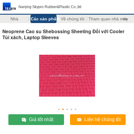
Nanjing Skypro Rubber&Plastic Co.,ltd
Nhà
Các sản phẩm
Về chúng tôi
Tham quan nhà máy
>>
Neoprene Cao su Shebossing Sheeting Đối với Cooler
Túi xách, Laptop Sleeves
Giá tốt nhất
Liên hệ chúng tôi