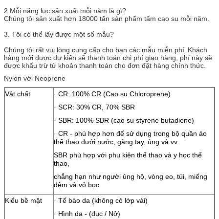
Vận tải
Biển (FCL & LCL) hoặc vận chuyển hàng không
2.Mỗi năng lực sản xuất mỗi năm là gì?
Chúng tôi sản xuất hơn 18000 tấn sản phẩm tấm cao su mỗi năm.
Kích thước đặc
Chúng tôi cung cấp dịch vụ cắt với các kích thước
biệt
đặc biệt
3. Tôi có thể lấy được một số mẫu?
Lamination
Chúng tôi cung cấp việc gia công thêm với PSA,
Chúng tôi rất vui lòng cung cấp cho bạn các mẫu miễn phí.
Khách
hàng dệt hoặc các vật liệu khác.
hàng mới được dự kiến ​​sẽ thanh toán chi phí giao hàng, phí này sẽ
được khấu trừ từ khoản thanh toán cho đơn đặt hàng chính thức.
Nylon với Neoprene
Vật chất
· CR: 100% CR (Cao su Chloroprene)
· SCR: 30% CR, 70% SBR
· SBR: 100% SBR (cao su styrene butadiene)
· CR - phù hợp hơn để sử dụng trong bộ quần áo
thể thao dưới nước, găng tay, ủng và vv
SBR phù hợp với phụ kiện thể thao và y học thể
thao,
chẳng hạn như người ủng hộ, vòng eo, túi, miếng
đệm và vỏ bọc.
Kiểu bề mặt
· Tế bào da (không có lớp vải)
· Hình da - (đục / Nở)