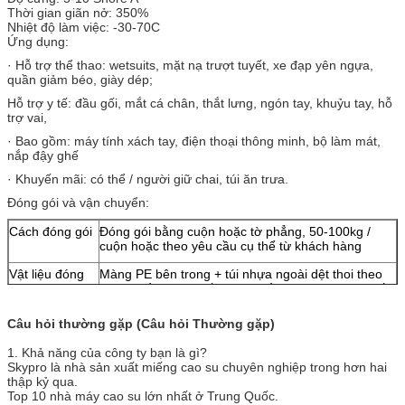
Thời gian giãn nở: 350%
Nhiệt độ làm việc: -30-70C
Ứng dụng:
· Hỗ trợ thể thao: wetsuits, mặt nạ trượt tuyết, xe đạp yên ngựa,
quần giảm béo, giày dép;
Hỗ trợ y tế: đầu gối, mắt cá chân, thắt lưng, ngón tay, khuỷu tay, hỗ
trợ vai,
· Bao gồm: máy tính xách tay, điện thoại thông minh, bộ làm mát,
nắp đậy ghế
· Khuyến mãi: có thể / người giữ chai, túi ăn trưa.
Đóng gói và vận chuyển:
Cách đóng gói
Đóng gói bằng cuộn hoặc tờ phẳng, 50-100kg /
cuộn hoặc theo yêu cầu cụ thể từ khách hàng
Vật liệu đóng
Màng PE bên trong + túi nhựa ngoài dệt thoi theo
gói
tiêu chuẩn, được xếp pallet để gia cường thêm nếu
cần
Câu hỏi thường gặp (Câu hỏi Thường gặp)
Dấu hiệu vận
Đóng gói trung tính với dấu in.
chuyển
1. Khả năng của công ty bạn là gì?
Skypro là nhà sản xuất miếng cao su chuyên nghiệp trong hơn hai
Thời gian giao
15 ngày kể từ ngày nhận được PO và khoản thanh
thập kỷ qua.
hàng
toán xuống
Top 10 nhà máy cao su lớn nhất ở Trung Quốc.