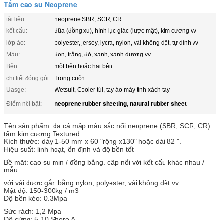
Tấm cao su Neoprene
tài liệu:
neoprene SBR, SCR, CR
kết cấu:
đũa (đồng xu), hình lục giác (lược mật), kim cương vv
lớp áo:
polyester, jersey, lycra, nylon, vải không dệt, tự dính vv
Màu:
đen, trắng, đỏ, xanh, xanh dương vv
Bên:
một bên hoặc hai bên
chi tiết đóng gói:
Trong cuộn
Uasge:
Wetsuit, Cooler túi, tay áo máy tính xách tay
neoprene rubber sheeting
natural rubber sheet
Điểm nổi bật:
,
Tên sản phẩm: da cá mập màu sắc nổi neoprene (SBR, SCR, CR)
tấm kim cương Textured
Kích thước: dày 1-50 mm x 60 "rộng x130" hoặc dài 82 ".
Hiệu suất: linh hoạt, ổn định và độ bền tốt
Bề mặt: cao su mịn / đồng bằng, dập nổi với kết cấu khác nhau /
mẫu
với vải được gắn bằng nylon, polyester, vải không dệt vv
Mật độ: 150-300kg / m3
Độ bền kéo: 0.3Mpa
Sức rách: 1,2 Mpa
Độ cứng: 5-10 Shore A