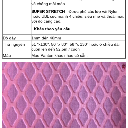
và chống mài mòn
SUPER STRETCH
- Được phủ các lớp vải Nylon
hoặc UBL cực mạnh 4 chiều, siêu nhẹ và thoải mái,
với độ căng cao.
· Khác theo yêu cầu
Độ dày
1mm đến 40mm
Thứ nguyên
51 "x130", 50 "x 80", 58 "x 130" hoặc ở chiều dài
cuộn lên đến 52.5m / cuộn
Màu
Màu Panton khác nhau có sẵn.