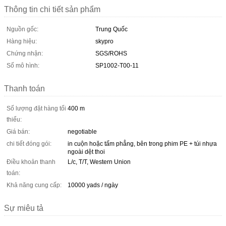
Thông tin chi tiết sản phẩm
Nguồn gốc:
Trung Quốc
Hàng hiệu:
skypro
Chứng nhận:
SGS/ROHS
Số mô hình:
SP1002-T00-11
Thanh toán
Số lượng đặt hàng tối
400 m
thiểu:
Giá bán:
negotiable
chi tiết đóng gói:
in cuộn hoặc tấm phẳng, bên trong phim PE + túi nhựa
ngoài dệt thoi
Điều khoản thanh
L/c, T/T, Western Union
toán:
Khả năng cung cấp:
10000 yads / ngày
Sự miêu tả