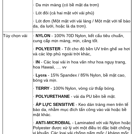
· Da mịn màng (có bề mặt da trơn)
· Lót đôi (cả hai mặt với vải phủ)
· Lót đơn (Một mặt với vải láng / Một mặt với tế bào
da, da lưới, hoặc là da trơn).
Tùy chọn vải
·
NYLON
- 100% 70D Nylon, kết cấu tiêu chuẩn,
cung cấp mịn màng, mịn, căng tốt.
·
POLYESTER
- Tốt cho độ bền UV trên ghế xe hơi
và các lớp phủ ngoài trời khác,
·
IN
- Các loại vải in hoa văn như hoa ngụy trang,
hoa Hawaii, .... vv
·
Lycra
- 15% Spandex / 85% Nylon, bề mặt cao,
bóng và mịn.
·
TERRY
- 100% Nylon, vòng cừ thấp bóng.
·
POLYURETHANE
- vải da PU bền bề mặt.
·
ÁP LỰC SENSITIVE
- Keo dán tráng men trên tế
bào da, nhằm mục đích tấn công vào vải hoặc bề
mặt khác.
·
ANTI-MICROBIAL
- Laminated với vải Nylon hoặc
Polyester được xử lý với một điều trị đặc biệt chống
vi khuẩn.
Các loại vải chống nấm mốc / kháng mốc