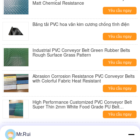
Matt Chemical Resistance
Yêu cầu ngay
Băng tải PVC hoa văn kim cương chống tĩnh điện
Yêu cầu ngay
Industrial PVC Conveyor Belt Green Rubber Belts
Rough Surface Grass Pattern
Yêu cầu ngay
Abrasion Corrosion Resistance PVC Conveyor Belts
with Colorful Fabric Heat Resistant
Yêu cầu ngay
High Performance Customized PVC Conveyor Belt
Super Thin 2mm White Food Grade PU Belt
Conveyor
Yêu cầu ngay
Vành đai vận chuyển PVC công nghiệp với mô hình
lưới gỗ phẳng làm máy mài cát tùy chỉnh tùy chọn
Mr.Rui
OEM