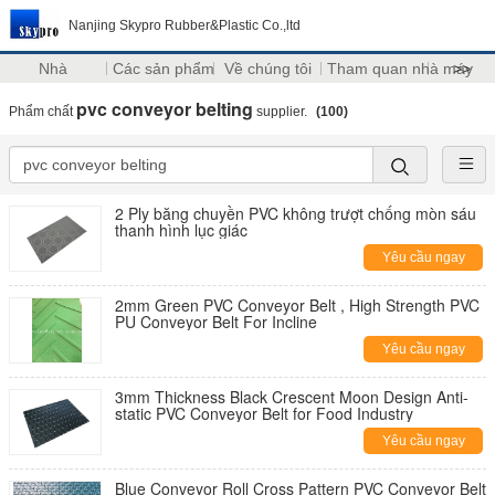
Nanjing Skypro Rubber&Plastic Co.,ltd
Nhà
Các sản phẩm
Về chúng tôi
Tham quan nhà máy
>>
pvc conveyor belting
Phẩm chất
supplier.
(100)
2 Ply băng chuyền PVC không trượt chống mòn sáu
thanh hình lục giác
Yêu cầu ngay
2mm Green PVC Conveyor Belt , High Strength PVC
PU Conveyor Belt For Incline
Yêu cầu ngay
3mm Thickness Black Crescent Moon Design Anti-
static PVC Conveyor Belt for Food Industry
Yêu cầu ngay
Blue Conveyor Roll Cross Pattern PVC Conveyor Belt