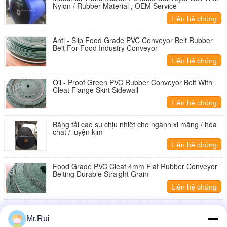
Nylon / Rubber Material , OEM Service
Liên hệ chúng
tôi
Anti - Slip Food Grade PVC Conveyor Belt Rubber
Belt For Food Industry Conveyor
Liên hệ chúng
tôi
Oil - Proof Green PVC Rubber Conveyor Belt With
Cleat Flange Skirt Sidewall
Liên hệ chúng
tôi
Băng tải cao su chịu nhiệt cho ngành xi măng / hóa
chất / luyện kim
Liên hệ chúng
tôi
Food Grade PVC Cleat 4mm Flat Rubber Conveyor
Belting Durable Straight Grain
Liên hệ chúng
tôi
Non - Skid 1mm PVC Conveyor Belt Industrial
Conveyor Belts With Skirt Sidewall
Mr.Rui