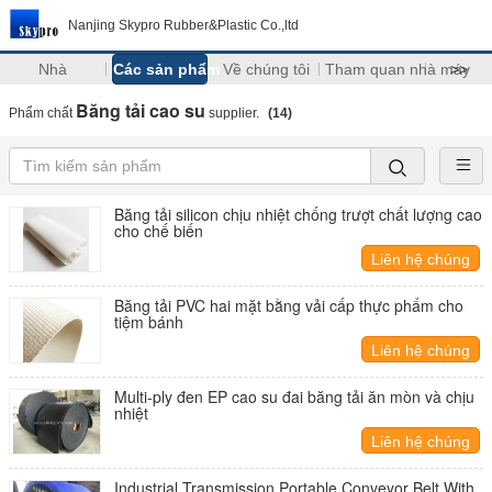
Nanjing Skypro Rubber&Plastic Co.,ltd
Nhà
Các sản phẩm
Về chúng tôi
Tham quan nhà máy
>>
Băng tải cao su
Phẩm chất
supplier.
(14)
Băng tải silicon chịu nhiệt chống trượt chất lượng cao
cho chế biến
Liên hệ chúng
tôi
Băng tải PVC hai mặt bằng vải cấp thực phẩm cho
tiệm bánh
Liên hệ chúng
tôi
Multi-ply đen EP cao su đai băng tải ăn mòn và chịu
nhiệt
Liên hệ chúng
tôi
Industrial Transmission Portable Conveyor Belt With