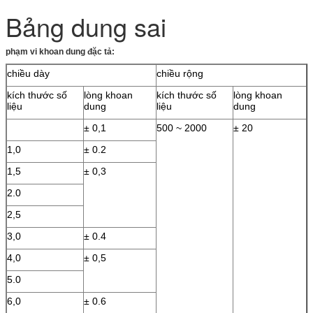
Bảng dung sai
phạm vi khoan dung đặc tả:
chiều dày
chiều rộng
kích thước số
lòng khoan
kích thước số
lòng khoan
liệu
dung
liệu
dung
± 0,1
500 ~ 2000
± 20
1,0
± 0.2
1,5
± 0,3
2.0
2,5
3,0
± 0.4
4,0
± 0,5
5.0
6,0
± 0.6