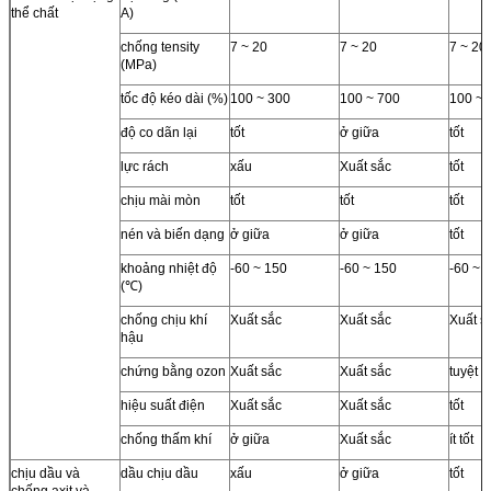
thể chất
A)
chống tensity
7 ~ 20
7 ~ 20
7 ~ 20
(MPa)
tốc độ kéo dài (%)
100 ~ 300
100 ~ 700
100 ~ 
độ co dãn lại
tốt
ở giữa
tốt
lực rách
xấu
Xuất sắc
tốt
chịu mài mòn
tốt
tốt
tốt
nén và biến dạng
ở giữa
ở giữa
tốt
khoảng nhiệt độ
-60 ~ 150
-60 ~ 150
-60 ~ 
(℃)
chống chịu khí
Xuất sắc
Xuất sắc
Xuất s
hậu
chứng bằng ozon
Xuất sắc
Xuất sắc
tuyệt v
hiệu suất điện
Xuất sắc
Xuất sắc
tốt
chống thấm khí
ở giữa
Xuất sắc
ít tốt
chịu dầu và
dầu chịu dầu
xấu
ở giữa
tốt
chống axit và