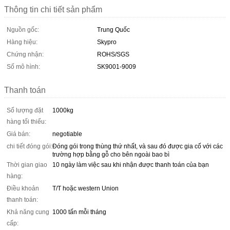
Thông tin chi tiết sản phẩm
Nguồn gốc:
Trung Quốc
Hàng hiệu:
Skypro
Chứng nhận:
ROHS/SGS
Số mô hình:
SK9001-9009
Thanh toán
Số lượng đặt
1000kg
hàng tối thiểu:
Giá bán:
negotiable
chi tiết đóng gói:
Đóng gói trong thùng thứ nhất, và sau đó được gia cố với các
trường hợp bằng gỗ cho bên ngoài bao bì
Thời gian giao
10 ngày làm việc sau khi nhận được thanh toán của bạn
hàng:
Điều khoản
T/T hoặc western Union
thanh toán:
Khả năng cung
1000 tấn mỗi tháng
cấp: