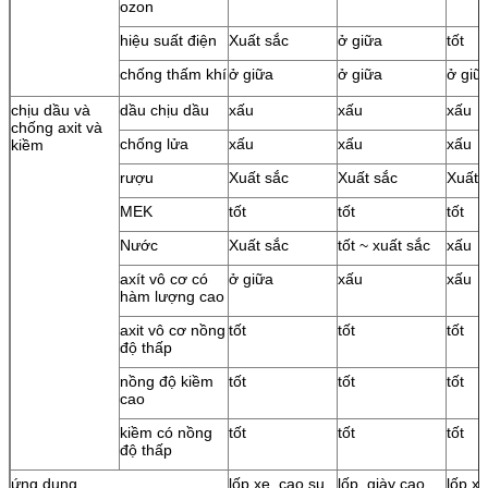
ozon
hiệu suất điện
Xuất sắc
ở giữa
tốt
chống thấm khí
ở giữa
ở giữa
ở giữ
chịu dầu và
dầu chịu dầu
xấu
xấu
xấu
chống axit và
chống lửa
xấu
xấu
xấu
kiềm
rượu
Xuất sắc
Xuất sắc
Xuất 
MEK
tốt
tốt
tốt
Nước
Xuất sắc
tốt ~ xuất sắc
xấu
axít vô cơ có
ở giữa
xấu
xấu
hàm lượng cao
axit vô cơ nồng
tốt
tốt
tốt
độ thấp
nồng độ kiềm
tốt
tốt
tốt
cao
kiềm có nồng
tốt
tốt
tốt
độ thấp
ứng dụng
lốp xe, cao su
lốp, giày cao
lốp x