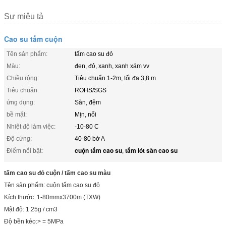
Sự miêu tả
Cao su tấm cuộn
Tên sản phẩm:
tấm cao su đỏ
Màu:
đen, đỏ, xanh, xanh xám vv
Chiều rộng:
Tiêu chuẩn 1-2m, tối đa 3,8 m
Tiêu chuẩn:
ROHS/SGS
ứng dụng:
Sàn, đệm
bề mặt:
Mịn, nổi
Nhiệt độ làm việc:
-10-80 C
Độ cứng:
40-80 bờ A
cuộn tấm cao su
tấm lót sàn cao su
Điểm nổi bật:
,
tấm cao su đỏ cuộn / tấm cao su màu
Tên sản phẩm: cuộn tấm cao su đỏ
Kích thước: 1-80mmx3700m (TXW)
Mật độ: 1.25g / cm3
Độ bền kéo:> = 5MPa