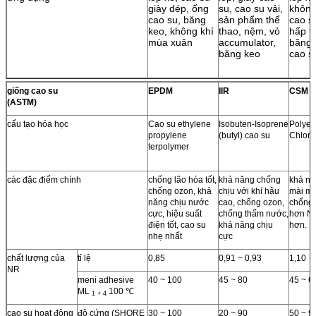
giày dép, ống
su, cao su vải,
không
cao su, băng
sản phẩm thể
cao s
keo, không khí
thao, nệm, vỏ
hấp t
mùa xuân
accumulator,
băng 
băng keo
cao s
giống cao su
EPDM
IIR
CSM
(ASTM)
cấu tạo hóa học
Cao su ethylene
Isobuten-Isoprene
Polyet
propylene
(butyl) cao su
Chloro
terpolymer
các đặc điểm chính
chống lão hóa tốt,
khả năng chống
khả nă
chống ozon, khả
chịu với khí hậu
mài mò
năng chịu nước
cao, chống ozon,
chống 
cực, hiệu suất
chống thấm nước,
hơn NR
điện tốt, cao su
khả năng chịu
hơn.
nhẹ nhất
cực
chất lượng của
tỉ lệ
0,85
0,91 ~ 0,93
1,10
NR
meni adhesive
40 ~ 100
45 ~ 80
45 ~ 6
ML
100 ℃
1 + 4
cao su hoạt động
độ cứng (SHORE
30 ~ 100
20 ~ 90
50 ~ 9