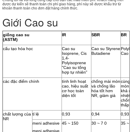
được dự kiến ​​sẽ thanh toán chi phí giao hàng, phí này sẽ được khấu trừ từ
khoản thanh toán cho đơn đặt hàng chính thức.
Giới Cao su
giống cao su
IR
SBR
BR
(ASTM)
cấu tạo hóa học
Cao su
Cao su Styrene
Polyb
Isoprene, Cis
Butadiene
Cao s
1,4-
Polyisoprene
"Cao su tổng
hợp tự nhiên"
các đặc điểm chính
tính linh hoạt
chống mài mòn
cùng 
cao, hiệu suất
và chống lão
mòn v
cơ học toàn
hóa tốt hơn
khả n
diện tốt
NR, giảm giá
nhiệt 
chống
thấp 
chất lượng của
tỉ lệ
0,93
0,94
0,93
NR
meni adhesive
45 ~ 150
30 ~ 7 0
35 ~ 
meni adhesive