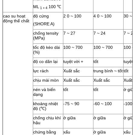
ML
100 ℃
1 + 4
cao su hoạt
độ cứng
2 0 ~ 100
4 0 ~ 100
30 ~ 
động thể chất
(SHORE A)
chống tensity
7 ~ 27
7 ~ 24
7 ~ 2
(MPa)
tốc độ kéo dài
100 ~ 700
100 ~ 700
100 ~
(%)
độ co dãn lại
tuyệt vời +
tốt
tuyệt 
lực rách
Xuất sắc
trung bình ~ tốt
tốt
chịu mài mòn
Xuất sắc
Xuất sắc
Xuất 
nén và biến
tốt
tốt
ở giữ
dạng
khoảng nhiệt
-75 ~ 90
-60 ~ 100
-100 
độ (℃)
chống chịu khí
ở giữa
ở giữa
ở giữ
hậu
chứng bằng
xấu
ở giữa
xấu