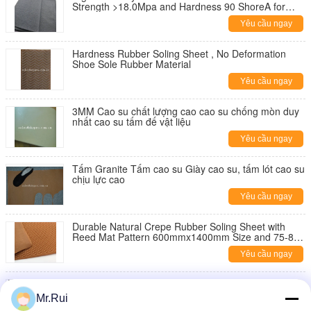
Strength >18.0Mpa and Hardness 90 ShoreA for
Shoe Soles
Yêu cầu ngay
Hardness Rubber Soling Sheet , No Deformation
Shoe Sole Rubber Material
Yêu cầu ngay
3MM Cao su chất lượng cao cao su chống mòn duy
nhất cao su tấm đế vật liệu
Yêu cầu ngay
Tấm Granite Tấm cao su Giày cao su, tấm lót cao su
chịu lực cao
Yêu cầu ngay
Durable Natural Crepe Rubber Soling Sheet with
Reed Mat Pattern 600mmx1400mm Size and 75-80
Shore A Hardness
Yêu cầu ngay
High Hardness Colorful EVA Foam Sheet 25 -
150kg/M3 EVA Rubber Sole Sheet
Mr.Rui