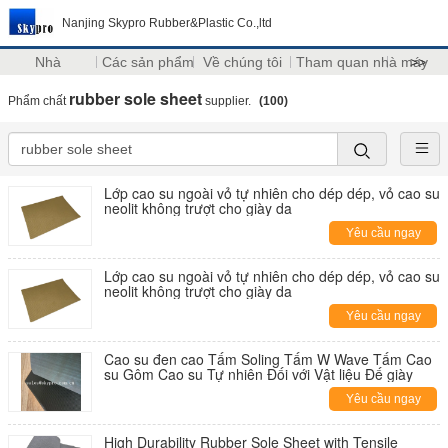
Nanjing Skypro Rubber&Plastic Co.,ltd
Nhà
Các sản phẩm
Về chúng tôi
Tham quan nhà máy
>>
rubber sole sheet
Phẩm chất
supplier.
(100)
Lớp cao su ngoài vỏ tự nhiên cho dép dép, vỏ cao su
neolit không trượt cho giày da
Yêu cầu ngay
Lớp cao su ngoài vỏ tự nhiên cho dép dép, vỏ cao su
neolit không trượt cho giày da
Yêu cầu ngay
Cao su đen cao Tấm Soling Tấm W Wave Tấm Cao
su Gôm Cao su Tự nhiên Đối với Vật liệu Đế giày
Yêu cầu ngay
High Durability Rubber Sole Sheet with Tensile