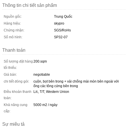
Thông tin chi tiết sản phẩm
Nguồn gốc:
Trung Quốc
Hàng hiệu:
skypro
Chứng nhận:
SGS/RoHs
Số mô hình:
SP32-07
Thanh toán
Số lượng đặt hàng
200.sqm
tối thiểu:
Giá bán:
negotiable
chi tiết đóng gói:
cuộn, bọt bên trong + vải chống mài mòn bên ngoài với
ống các tông cứng bên trong
Điều khoản thanh
L/c, T/T, Western Union
toán:
Khả năng cung
5000 m2 / ngày
cấp:
Sự miêu tả