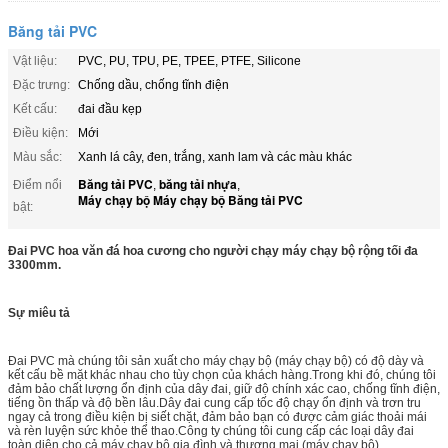
Băng tải PVC
Vật liệu:
PVC, PU, ​​TPU, PE, TPEE, PTFE, Silicone
Đặc trưng:
Chống dầu, chống tĩnh điện
Kết cấu:
đai đầu kẹp
Điều kiện:
Mới
Màu sắc:
Xanh lá cây, đen, trắng, xanh lam và các màu khác
Băng tải PVC
băng tải nhựa
Điểm nổi
,
,
Máy chạy bộ Máy chạy bộ Băng tải PVC
bật:
Đai PVC hoa văn đá hoa cương cho người chạy máy chạy bộ rộng tối đa
3300mm.
Sự miêu tả
Đai PVC mà chúng tôi sản xuất cho máy chạy bộ (máy chạy bộ) có độ dày và
kết cấu bề mặt khác nhau cho tùy chọn của khách hàng.Trong khi đó, chúng tôi
đảm bảo chất lượng ổn định của dây đai, giữ độ chính xác cao, chống tĩnh điện,
tiếng ồn thấp và độ bền lâu.Dây đai cung cấp tốc độ chạy ổn định và trơn tru
ngay cả trong điều kiện bị siết chặt, đảm bảo bạn có được cảm giác thoải mái
và rèn luyện sức khỏe thể thao.Công ty chúng tôi cung cấp các loại dây đai
toàn diện cho cả máy chạy bộ gia đình và thương mại (máy chạy bộ).