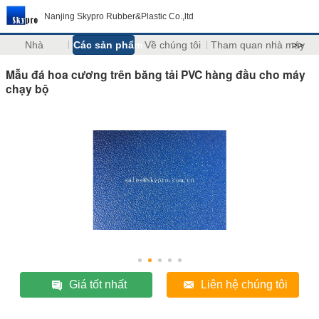
Nanjing Skypro Rubber&Plastic Co.,ltd
Nhà
Các sản phẩm
Về chúng tôi
Tham quan nhà máy
>>
Mẫu đá hoa cương trên băng tải PVC hàng đầu cho máy
chạy bộ
Giá tốt nhất
Liên hệ chúng tôi