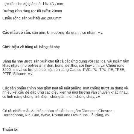
Lực kéo cho độ giãn dài 1%: 4N / mm
Đường kính ròng rọc tối thiểu: 20mm
Chiều rộng sản xuất tối đa: 2000mm
Các mẫu có sẵn:
sân gôn, kim cương, đá granit, cỏ nhám, v.v.
Giới thiệu về băng tải băng tải nhẹ
Băng tải nhẹ được sản xuất cho tất cả các ứng dụng với các loại vải ngâm tẩm
khác nhau như polyester, nylon, bông, dệt thoi, sợi thủy tinh, v.v. Chiều rộng
3500 mm và có lớp phủ bề mặt trên cùng Cao su, PVC, PU, ​​TPU, PE, TPEE,
PTFE, Silicone, v.v.
Các sản phẩm chính bao gồm loạt bề mặt phẳng, loạt chống trượt đa dạng về
nhiều kết cấu để đáp ứng các điều kiện và môi trường vận chuyển khác nhau,
có tính năng chống tĩnh điện, chống ăn mòn, chống cháy, v.v.
Có rất nhiều mẫu đai trên nhám có sẵn bao gồm Diamond, Chevron,
Herringbone, Rib, Grid, Wave, Round and Oval nubs, Lồi-răng, v.v.
Thuận lợi