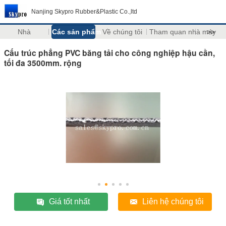
Nanjing Skypro Rubber&Plastic Co.,ltd
Nhà
Các sản phẩm
Về chúng tôi
Tham quan nhà máy
>>
Cấu trúc phẳng PVC băng tải cho công nghiệp hậu cần,
tối đa 3500mm. rộng
Giá tốt nhất
Liên hệ chúng tôi