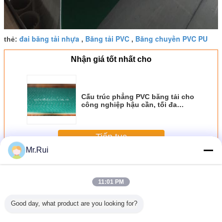
đai băng tải nhựa
Băng tải PVC
Băng chuyền PVC PU
thẻ:
,
,
Nhận giá tốt nhất cho
Cấu trúc phẳng PVC băng tải cho
công nghiệp hậu cần, tối đa
3500mm. rộng
Tiếp tục
Mr.Rui
Băng tải PVC
Hơn
11:01 PM
Good day, what product are you looking for?
á hoa
Băng tải chống
2 Ply 2Mm Độ dày
Băng tải máy chạy
Băng tả