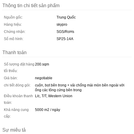
Thông tin chi tiết sản phẩm
Nguồn gốc:
Trung Quốc
Hàng hiệu:
skypro
Chứng nhận:
SGS/RoHs
Số mô hình:
SP25-14A
Thanh toán
Số lượng đặt hàng
200.sqm
tối thiểu:
Giá bán:
negotiable
chi tiết đóng gói:
cuộn, bọt bên trong + vải chống mài mòn bên ngoài với
ống các tông cứng bên trong
Điều khoản thanh
L/c, T/T, Western Union
toán:
Khả năng cung
5000 m2 / ngày
cấp:
Sự miêu tả