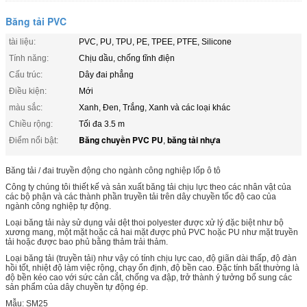
Băng tải PVC
tài liệu:
PVC, PU, ​​TPU, PE, TPEE, PTFE, Silicone
Tính năng:
Chịu dầu, chống tĩnh điện
Cấu trúc:
Dây đai phẳng
Điều kiện:
Mới
màu sắc:
Xanh, Đen, Trắng, Xanh và các loại khác
Chiều rộng:
Tối đa 3.5 m
Băng chuyền PVC PU
băng tải nhựa
Điểm nổi bật:
,
Băng tải / đai truyền động cho ngành công nghiệp lốp ô tô
Công ty chúng tôi thiết kế và sản xuất băng tải chịu lực theo các nhân vật của
các bộ phận và các thành phần truyền tải trên dây chuyền tốc độ cao của
ngành công nghiệp tự động.
Loại băng tải này sử dụng vải dệt thoi polyester được xử lý đặc biệt như bộ
xương mang, một mặt hoặc cả hai mặt được phủ PVC hoặc PU như mặt truyền
tải hoặc được bao phủ bằng thảm trải thảm.
Loại băng tải (truyền tải) như vậy có tính chịu lực cao, độ giãn dài thấp, độ đàn
hồi tốt, nhiệt độ làm việc rộng, chạy ổn định, độ bền cao. Đặc tính bất thường là
độ bền kéo cao với sức cản cắt, chống va đập, trở thành ý tưởng bổ sung các
sản phẩm của dây chuyền tự động ép.
Mẫu: SM25