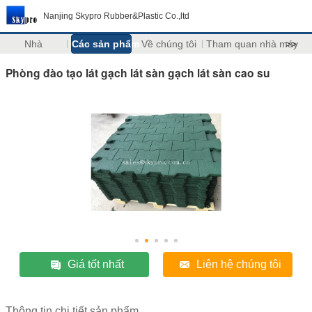
Nanjing Skypro Rubber&Plastic Co.,ltd
Nhà
Các sản phẩm
Về chúng tôi
Tham quan nhà máy
>>
Phòng đào tạo lát gạch lát sàn gạch lát sàn cao su
Giá tốt nhất
Liên hệ chúng tôi
Thông tin chi tiết sản phẩm