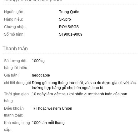
Nguồn gốc:
Trung Quốc
Hàng hiệu:
Skypro
Chứng nhận:
ROHS/SGS
Số mô hình:
ST9001-9009
Thanh toán
Số lượng đặt
1000kg
hàng tối thiểu:
Giá bán:
negotiable
chi tiết đóng gói:
Đóng gói trong thùng thứ nhất, và sau đó được gia cố với các
trường hợp bằng gỗ cho bên ngoài bao bì
Thời gian giao
10 ngày làm việc sau khi nhận được thanh toán của bạn
hàng:
Điều khoản
T/T hoặc western Union
thanh toán:
Khả năng cung
1000 tấn mỗi tháng
cấp: