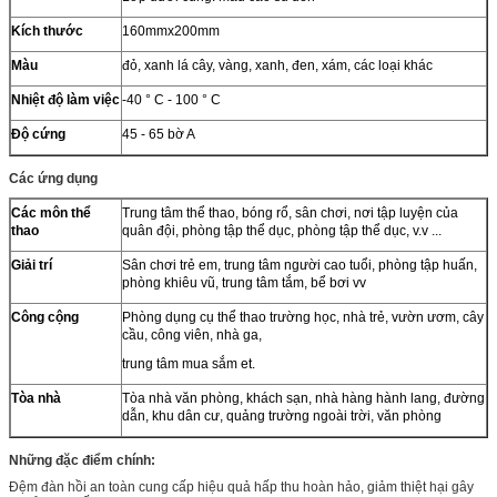
Kích thước
160mmx200mm
Màu
đỏ, xanh lá cây, vàng, xanh, đen, xám, các loại khác
Nhiệt độ làm việc
-40 ° C - 100 ° C
Độ cứng
45 - 65 bờ A
Các ứng dụng
Các môn thể
Trung tâm thể thao, bóng rổ, sân chơi, nơi tập luyện của
thao
quân đội, phòng tập thể dục, phòng tập thể dục, v.v ...
Giải trí
Sân chơi trẻ em, trung tâm người cao tuổi, phòng tập huấn,
phòng khiêu vũ, trung tâm tắm, bể bơi vv
Công cộng
Phòng dụng cụ thể thao trường học, nhà trẻ, vườn ươm, cây
cầu, công viên, nhà ga,
trung tâm mua sắm et.
Tòa nhà
Tòa nhà văn phòng, khách sạn, nhà hàng hành lang, đường
dẫn, khu dân cư, quảng trường ngoài trời, văn phòng
Những đặc điểm chính:
Đệm đàn hồi an toàn cung cấp hiệu quả hấp thu hoàn hảo, giảm thiệt hại gây