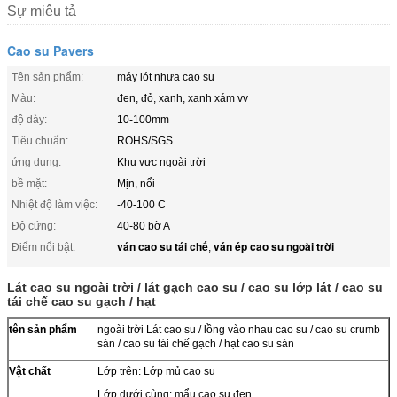
Sự miêu tả
Cao su Pavers
Tên sản phẩm:
máy lót nhựa cao su
Màu:
đen, đỏ, xanh, xanh xám vv
độ dày:
10-100mm
Tiêu chuẩn:
ROHS/SGS
ứng dụng:
Khu vực ngoài trời
bề mặt:
Mịn, nổi
Nhiệt độ làm việc:
-40-100 C
Độ cứng:
40-80 bờ A
ván cao su tái chế
ván ép cao su ngoài trời
Điểm nổi bật:
,
Lát cao su ngoài trời / lát gạch cao su / cao su lớp lát / cao su
tái chế cao su gạch / hạt
tên sản phẩm
ngoài trời Lát cao su / lồng vào nhau cao su / cao su crumb
sàn / cao su tái chế gạch / hạt cao su sàn
Vật chất
Lớp trên: Lớp mủ cao su
Lớp dưới cùng: mẩu cao su đen