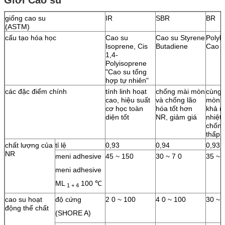
giống cao su
IR
SBR
BR
(ASTM)
cấu tạo hóa học
Cao su
Cao su Styrene
Polyb
Isoprene, Cis
Butadiene
Cao s
1,4-
Polyisoprene
"Cao su tổng
hợp tự nhiên"
các đặc điểm chính
tính linh hoạt
chống mài mòn
cùng 
cao, hiệu suất
và chống lão
mòn v
cơ học toàn
hóa tốt hơn
khả n
diện tốt
NR, giảm giá
nhiệt 
chống
thấp 
chất lượng của
tỉ lệ
0,93
0,94
0,93
NR
meni adhesive
45 ~ 150
30 ~ 7 0
35 ~ 
meni adhesive
ML
100 ℃
1 + 4
cao su hoạt
độ cứng
2 0 ~ 100
4 0 ~ 100
30 ~ 
động thể chất
(SHORE A)