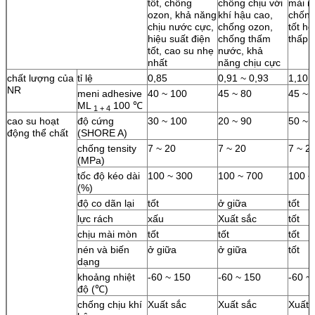
tốt, chống
chống chịu với
mài m
ozon, khả năng
khí hậu cao,
chống
chịu nước cực,
chống ozon,
tốt h
hiệu suất điện
chống thấm
thấp 
tốt, cao su nhẹ
nước, khả
nhất
năng chịu cực
chất lượng của
tỉ lệ
0,85
0,91 ~ 0,93
1,10
NR
meni adhesive
40 ~ 100
45 ~ 80
45 ~ 
ML
100 ℃
1 + 4
cao su hoạt
độ cứng
30 ~ 100
20 ~ 90
50 ~ 
động thể chất
(SHORE A)
chống tensity
7 ~ 20
7 ~ 20
7 ~ 2
(MPa)
tốc độ kéo dài
100 ~ 300
100 ~ 700
100 ~
(%)
độ co dãn lại
tốt
ở giữa
tốt
lực rách
xấu
Xuất sắc
tốt
chịu mài mòn
tốt
tốt
tốt
nén và biến
ở giữa
ở giữa
tốt
dạng
khoảng nhiệt
-60 ~ 150
-60 ~ 150
-60 ~
độ (℃)
chống chịu khí
Xuất sắc
Xuất sắc
Xuất 