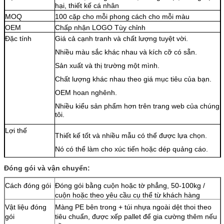
hại, thiết kế cá nhân
MOQ
100 cặp cho mỗi phong cách cho mỗi màu
OEM
Chấp nhận LOGO Tùy chỉnh
Đặc tính
Giá cả cạnh tranh và chất lượng tuyệt vời.
Nhiều màu sắc khác nhau và kích cỡ có sẵn.
Sản xuất và thị trường một mình.
Chất lượng khác nhau theo giá mục tiêu của bạn.
OEM hoan nghênh.
Nhiều kiểu sản phẩm hơn trên trang web của chúng
tôi.
Lợi thế
Thiết kế tốt và nhiều mẫu có thể được lựa chọn.
Nó có thể làm cho xúc tiến hoặc dép quảng cáo.
Năng lực sản xuất cao để đảm bảo thời gian giao
Đóng gói và vận chuyển:
hàng.
Giá cả hợp lý để làm cho hợp tác cùng có lợi.
Cách đóng gói
Đóng gói bằng cuộn hoặc tờ phẳng, 50-100kg /
cuộn hoặc theo yêu cầu cụ thể từ khách hàng
Giao hàng nhanh chóng và dịch vụ tốt nhất.
Vật liệu đóng
Màng PE bên trong + túi nhựa ngoài dệt thoi theo
gói
tiêu chuẩn, được xếp pallet để gia cường thêm nếu