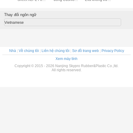
Kitchen Mat EVA
chất lượ
Foam Sheet
Thay đổi ngôn ngữ
Vietnamese
Nhà
|
Về chúng tôi
|
Liên hệ chúng tôi
|
Sơ đồ trang web
|
Privacy Policy
Xem máy tính
Copyright © 2015 - 2026 Nanjing Skypro Rubber&Plastic Co.,ltd.
All rights reserved.