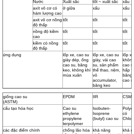
Nước
Xuất sắc
tốt ~ xuất sắc
xấu
axít vô cơ có
ở giữa
xấu
xấu
hàm lượng cao
axit vô cơ nồng
tốt
tốt
tốt
độ thấp
nồng độ kiềm
tốt
tốt
tốt
cao
kiềm có nồng
tốt
tốt
tốt
độ thấp
ứng dụng
lốp xe, cao su
lốp xe, cao su
lốp x
giày dép, ống
giày, vải cao
không
cao su, băng
su, sản phẩm
cao s
keo, không khí
thể thao, nệm,
hấp t
mùa xuân
vỏ
băng 
accumulator,
cao s
băng keo
giống cao su
EPDM
IIR
CSM
(ASTM)
cấu tạo hóa học
Cao su
Isobuten-
Polye
ethylene
Isoprene
có
propylene
(butyl) cao su
Chlor
terpolymer
các đặc điểm chính
chống lão hóa
khả năng
khả n