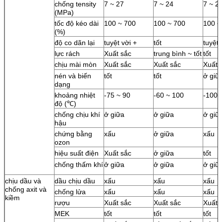
chống tensity
7 ~ 27
7 ~ 24
7 ~ 2
(MPa)
tốc độ kéo dài
100 ~ 700
100 ~ 700
100 ~
(%)
độ co dãn lại
tuyệt vời +
tốt
tuyệt 
lực rách
Xuất sắc
trung bình ~ tốt
tốt
chịu mài mòn
Xuất sắc
Xuất sắc
Xuất 
nén và biến
tốt
tốt
ở giữ
dạng
khoảng nhiệt
-75 ~ 90
-60 ~ 100
-100 
độ (℃)
chống chịu khí
ở giữa
ở giữa
ở giữ
hậu
chứng bằng
xấu
ở giữa
xấu
ozon
hiệu suất điện
Xuất sắc
ở giữa
tốt
chống thấm khí
ở giữa
ở giữa
ở giữ
chịu dầu và
dầu chịu dầu
xấu
xấu
xấu
chống axit và
chống lửa
xấu
xấu
xấu
kiềm
rượu
Xuất sắc
Xuất sắc
Xuất 
MEK
tốt
tốt
tốt