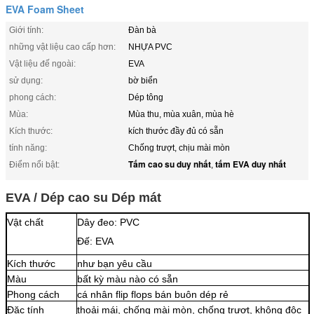
EVA Foam Sheet
Giới tính:
Đàn bà
những vật liệu cao cấp hơn:
NHỰA PVC
Vật liệu đế ngoài:
EVA
sử dụng:
bờ biển
phong cách:
Dép tông
Mùa:
Mùa thu, mùa xuân, mùa hè
Kích thước:
kích thước đầy đủ có sẵn
tính năng:
Chống trượt, chịu mài mòn
Tấm cao su duy nhất
tấm EVA duy nhất
Điểm nổi bật:
,
EVA / Dép cao su Dép mát
Vật chất
Dây đeo: PVC
Đế: EVA
Kích thước
như bạn yêu cầu
Màu
bất kỳ màu nào có sẵn
Phong cách
cá nhân flip flops bán buôn dép rẻ
Đặc tính
thoải mái, chống mài mòn, chống trượt, không độc