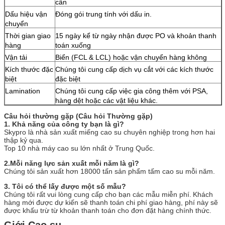
cần
Dấu hiệu vận
Đóng gói trung tính với dấu in.
chuyển
Thời gian giao
15 ngày kể từ ngày nhận được PO và khoản thanh
hàng
toán xuống
Vận tải
Biển (FCL & LCL) hoặc vận chuyển hàng không
Kích thước đặc
Chúng tôi cung cấp dịch vụ cắt với các kích thước
biệt
đặc biệt
Lamination
Chúng tôi cung cấp việc gia công thêm với PSA,
hàng dệt hoặc các vật liệu khác.
Câu hỏi thường gặp (Câu hỏi Thường gặp)
1. Khả năng của công ty bạn là gì?
Skypro là nhà sản xuất miếng cao su chuyên nghiệp trong hơn hai
thập kỷ qua.
Top 10 nhà máy cao su lớn nhất ở Trung Quốc.
2.Mỗi năng lực sản xuất mỗi năm là gì?
Chúng tôi sản xuất hơn 18000 tấn sản phẩm tấm cao su mỗi năm.
3. Tôi có thể lấy được một số mẫu?
Chúng tôi rất vui lòng cung cấp cho bạn các mẫu miễn phí.
Khách
hàng mới được dự kiến ​​sẽ thanh toán chi phí giao hàng, phí này sẽ
được khấu trừ từ khoản thanh toán cho đơn đặt hàng chính thức.
Giới Cao su