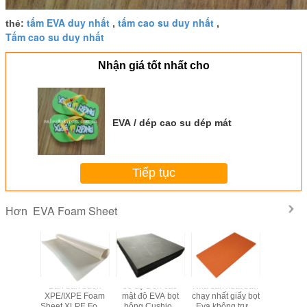
tấm EVA duy nhất
tấm cao su duy nhất
thẻ:
,
,
Tấm cao su duy nhất
Nhận giá tốt nhất cho
EVA / dép cao su dép mát
Tiếp tục
EVA Foam Sheet
Hơn
Tấm xốp EVA lật
Tấm xốp eva long
Non-slip Silver
Bán bán
lanh
EVA Shelf Liner
XPE/IXP
Moisture-proof
Sheet XL