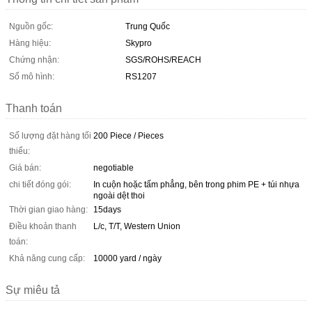
Nguồn gốc:
Trung Quốc
Hàng hiệu:
Skypro
Chứng nhận:
SGS/ROHS/REACH
Số mô hình:
RS1207
Thanh toán
Số lượng đặt hàng tối
200 Piece / Pieces
thiểu:
Giá bán:
negotiable
chi tiết đóng gói:
In cuộn hoặc tấm phẳng, bên trong phim PE + túi nhựa
ngoài dệt thoi
Thời gian giao hàng:
15days
Điều khoản thanh
L/c, T/T, Western Union
toán:
Khả năng cung cấp:
10000 yard / ngày
Sự miêu tả