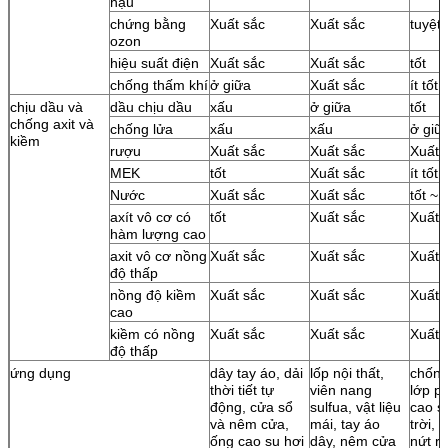
hậu
chứng bằng
Xuất sắc
Xuất sắc
tuyệt 
ozon
hiệu suất điện
Xuất sắc
Xuất sắc
tốt
chống thấm khí
ở giữa
Xuất sắc
ít tốt
chịu dầu và
dầu chịu dầu
xấu
ở giữa
tốt
chống axit và
chống lửa
xấu
xấu
ở giữ
kiềm
rượu
Xuất sắc
Xuất sắc
Xuất 
MEK
tốt
Xuất sắc
ít tốt
Nước
Xuất sắc
Xuất sắc
tốt ~ 
axít vô cơ có
tốt
Xuất sắc
Xuất 
hàm lượng cao
axit vô cơ nồng
Xuất sắc
Xuất sắc
Xuất 
độ thấp
nồng độ kiềm
Xuất sắc
Xuất sắc
Xuất 
cao
kiềm có nồng
Xuất sắc
Xuất sắc
Xuất 
độ thấp
ứng dụng
dây tay áo, dải
lốp nội thất,
chống
thời tiết tự
viên nang
lớp ph
động, cửa sổ
sulfua, vật liệu
cao s
và nêm cửa,
mái, tay áo
trời, 
ống cao su hơi
dây, nêm cửa
nứt r