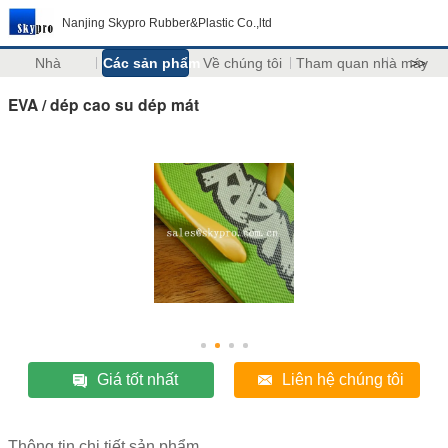
Nanjing Skypro Rubber&Plastic Co.,ltd
Nhà
Các sản phẩm
Về chúng tôi
Tham quan nhà máy
>>
EVA / dép cao su dép mát
Giá tốt nhất
Liên hệ chúng tôi
Thông tin chi tiết sản phẩm