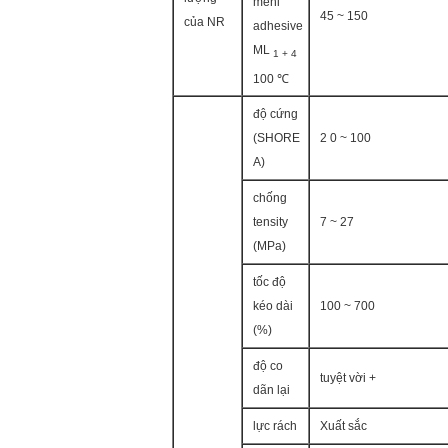
meni
45 ~ 150
của NR
adhesive
ML
1 + 4
100 ℃
độ cứng
(SHORE
2 0 ~ 100
A)
chống
tensity
7 ~ 27
(MPa)
tốc độ
kéo dài
100 ~ 700
(%)
độ co
tuyệt vời +
dãn lại
lực rách
Xuất sắc