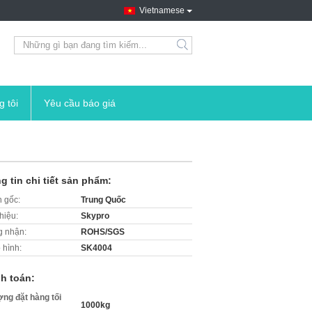
Vietnamese
search
g tôi
Yêu cầu báo giá
g tin chi tiết sản phẩm:
 gốc:
Trung Quốc
hiệu:
Skypro
 nhận:
ROHS/SGS
 hình:
SK4004
h toán:
ợng đặt hàng tối
1000kg