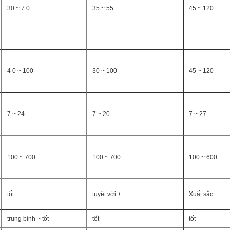
30 ~ 7 0
35 ~ 55
45 ~ 120
4 0 ~ 100
30 ~ 100
45 ~ 120
7 ~ 24
7 ~ 20
7 ~ 27
100 ~ 700
100 ~ 700
100 ~ 600
tốt
tuyệt vời +
Xuất sắc
trung bình ~ tốt
tốt
tốt