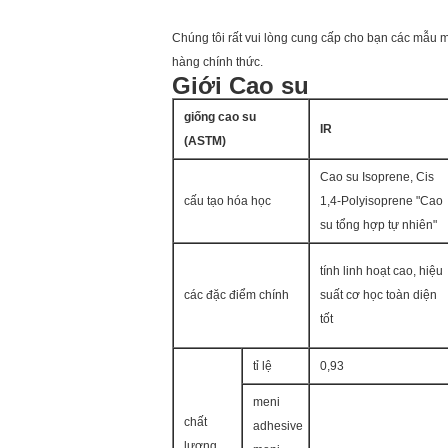
Chúng tôi rất vui lòng cung cấp cho bạn các mẫu m
hàng chính thức.
Giới Cao su
giống cao su
IR
(ASTM)
Cao su Isoprene, Cis
cấu tạo hóa học
1,4-Polyisoprene "Cao
su tổng hợp tự nhiên"
tính linh hoạt cao, hiệu
các đặc điểm chính
suất cơ học toàn diện
tốt
tỉ lệ
0,93
meni
chất
adhesive
lượng