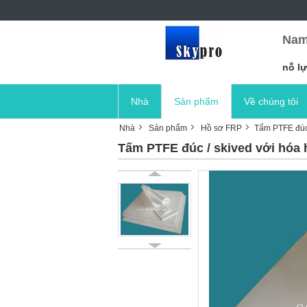
Nam
nỗ lự
Nhà
Sản phẩm
Về chúng tôi
Nhà
Sản phẩm
Hồ sơ FRP
Tấm PTFE đúc /
Tấm PTFE đúc / skived với hóa h