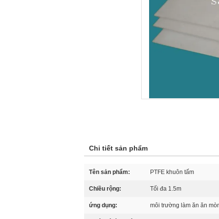
Chi tiết sản phẩm
Tên sản phẩm:
PTFE khuôn tấm
Chiều rộng:
Tối đa 1.5m
ứng dụng:
môi trường làm ăn ăn mòn