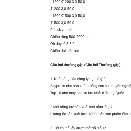
1200X1200 3.0-50.0
∮1200 3,0-50,0
1500X1500 3,0-50,0
∮1500 3,0-50,0
Ptfe skived tờ
Chiều rộng 500-2000mm
Độ dày: 0.5-5.0mm
Chiều dài: liên tục
Câu hỏi thường gặp (Câu hỏi Thường gặp)
1. Khả năng của công ty bạn là gì?
Skypro là nhà sản xuất miếng cao su chuyên nghiệ
Top 10 nhà máy cao su lớn nhất ở Trung Quốc.
2.Mỗi năng lực sản xuất mỗi năm là gì?
Chúng tôi sản xuất hơn 18000 tấn sản phẩm tấm c
3. Tôi có thể lấy được một số mẫu?