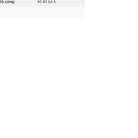
Độ cứng:
40-80 bờ A