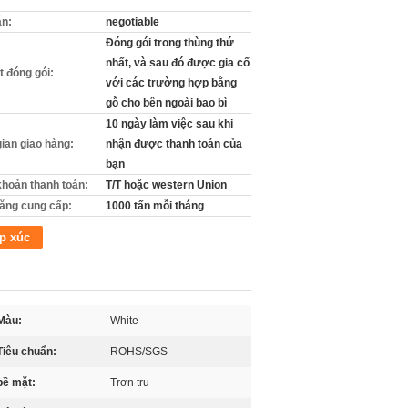
án:
negotiable
Đóng gói trong thùng thứ
nhất, và sau đó được gia cố
ết đóng gói:
với các trường hợp bằng
gỗ cho bên ngoài bao bì
10 ngày làm việc sau khi
gian giao hàng:
nhận được thanh toán của
bạn
khoản thanh toán:
T/T hoặc western Union
ăng cung cấp:
1000 tấn mỗi tháng
p xúc
Màu:
White
Tiêu chuẩn:
ROHS/SGS
bề mặt:
Trơn tru