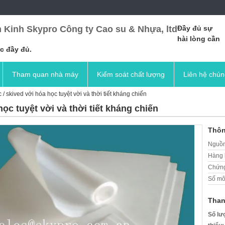
 Kinh Skypro Công ty Cao su & Nhựa, ltd
Đầy đủ sự
hài lòng cần
c đầy đủ.
Tham quan nhà máy
Kiểm soát chất lượng
Liên hệ chún
 skived với hóa học tuyệt vời và thời tiết kháng chiến
ọc tuyệt vời và thời tiết kháng chiến
Thôn
Nguồn
Hàng 
Chứng
Số mô
Than
Số lư