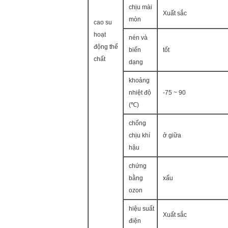
chịu mài
Xuất sắc
mòn
cao su
hoạt
nén và
động thể
biến
tốt
chất
dạng
khoảng
nhiệt độ
-75 ~ 90
(℃)
chống
chịu khí
ở giữa
hậu
chứng
bằng
xấu
ozon
hiệu suất
Xuất sắc
điện