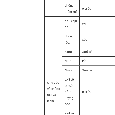
chống
ở giữa
thấm khí
dầu chịu
xấu
dầu
chống
xấu
lửa
rượu
Xuất sắc
MEK
tốt
Nước
Xuất sắc
axít vô
chịu dầu
cơ có
và chống
hàm
ở giữa
axit và
lượng
kiềm
cao
axit vô