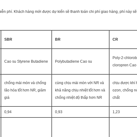
iễn phí. Khách hàng mới được dự kiến ​​sẽ thanh toán chi phí giao hàng, phí này s
SBR
BR
CR
Poly-2-chlorob
Cao su Styrene Butadiene
Polybutadiene Cao su
cloropren Cao
chống mài mòn và chống
cùng chịu mài mòn với NR và
chịu được khí 
lão hóa tốt hơn NR, giảm
khả năng chịu nhiệt tốt hơn và
ozon, chống n
giá
chống nhiệt độ thấp hơn NR
chất
0,94
0,93
1,23