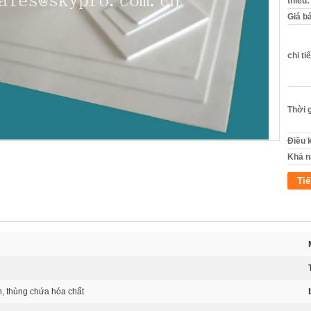
thiểu:
Giá b
chi ti
Thời 
Điều 
Khả n
Tiế
, thùng chứa hóa chất