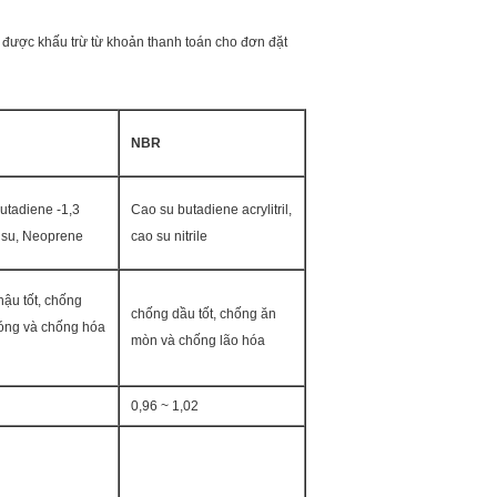
ẽ được khấu trừ từ khoản thanh toán cho đơn đặt
NBR
utadiene -1,3
Cao su butadiene acrylitril,
 su, Neoprene
cao su nitrile
hậu tốt, chống
chống dầu tốt, chống ăn
óng và chống hóa
mòn và chống lão hóa
0,96 ~ 1,02