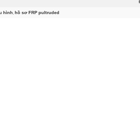
u hình
hồ sơ FRP pultruded
,